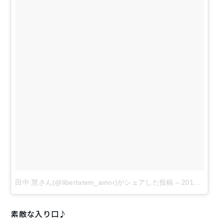
田中 慧さん(@libertatem_amor)がシェアした投稿
–
2017 9月 4 7:32午後 PDT
素敵な入り口♪