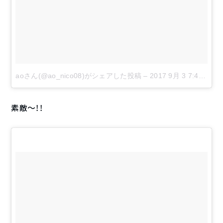
aoさん(@ao_nico08)がシェアした投稿
–
2017 9月 3 7:44午後 PDT
素敵〜！！