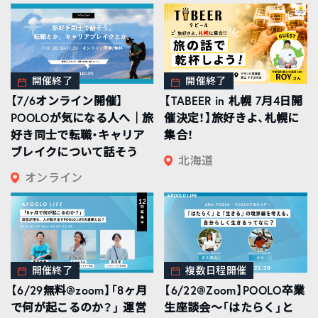
開催終了
開催終了
【7/6オンライン開催】
【TABEER in 札幌 7月4日開
POOLOが気になる人へ｜旅
催決定！】旅好きよ、札幌に
好き同士で転職・キャリア
集合！
ブレイクについて話そう
北海道
オンライン
開催終了
複数日程開催
【6/29無料@zoom】「8ヶ月
【6/22@Zoom】POOLO卒業
で何が起こるのか？」 運営
生座談会〜「はたらく」と