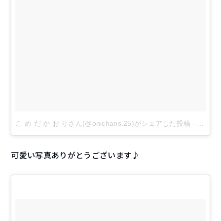
こ め だ か お りさん(@onichans.25)がシェアした投稿
–
2017 
可愛い写真ありがとうございます♪