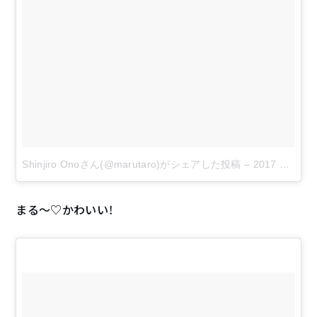
Shinjiro Onoさん(@marutaro)がシェアした投稿
–
2017 9月 3 3:12午前 PDT
まる〜♡かわいい！