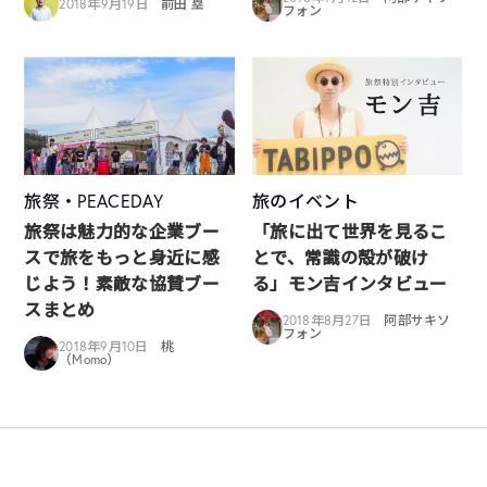
2018年9月19日
前田 塁
フォン
旅祭・PEACEDAY
旅のイベント
旅祭は魅力的な企業ブー
「旅に出て世界を見るこ
スで旅をもっと身近に感
とで、常識の殻が破け
じよう！素敵な協賛ブー
る」モン吉インタビュー
スまとめ
2018年8月27日
阿部サキソ
フォン
2018年9月10日
桃
（Momo）