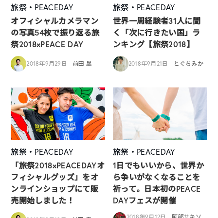
旅祭・PEACEDAY
旅祭・PEACEDAY
オフィシャルカメラマン
世界一周経験者31人に聞
の写真54枚で振り返る旅
く「次に行きたい国」ラ
祭2018×PEACE DAY
ンキング【旅祭2018】
2018年9月29日
前田 塁
2018年9月21日
とぐちみか
旅祭・PEACEDAY
旅祭・PEACEDAY
「旅祭2018×PEACEDAYオ
1日でもいいから、世界か
フィシャルグッズ」をオ
ら争いがなくなることを
ンラインショップにて販
祈って。日本初のPEACE
売開始しました！
DAYフェスが開催
2018年9月12日
阿部サキソ