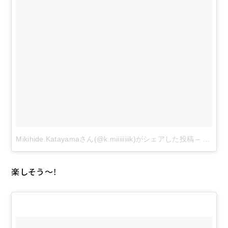
Mikihide.Katayamaさん(@k.miiiiiiiik)がシェアした投稿
–
2017 
楽しそう〜！