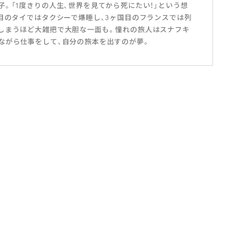
。「1度きりの人生、世界を見てから死にたい！」という想
国目のタイではタクシーで爆睡し、3ヶ国目のフランスでは列
しまうほど大雑把で大胆な一面も。憧れの旅人はスナフキ
ながら仕事をして、自分の旅本を出すのが夢。