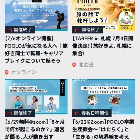
開催終了
開催終了
【7/6オンライン開催】
【TABEER in 札幌 7月4日開
POOLOが気になる人へ｜旅
催決定！】旅好きよ、札幌に
好き同士で転職・キャリア
集合！
ブレイクについて話そう
北海道
オンライン
開催終了
複数日程開催
【6/29無料@zoom】「8ヶ月
【6/22@Zoom】POOLO卒業
で何が起こるのか？」 運営
生座談会〜「はたらく」と
が語る、人が動き出す
「生きる」の境界線を考え