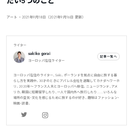
たい5つのこと
アート
・2021年9月18日（2021年9月16日 更新）
ライター
sakiko gorai
記事一覧へ
ヨーロッパ在住ライター
ヨーロッパ在住のライター、Saki。ポーランドを拠点に自由に旅する暮
らし方を実践中。30才のときにアパレル会社を退職してカナダへワーホ
リ。2020年〜フランス人夫とヨーロッパへ移住。ニュージランド、アメ
リカ、韓国に短期留学したり、一人で国内外へ旅行したり……いろんな
場所の空気・文化を感じるために旅するのが好き。趣味はファッション・
映画・読書。