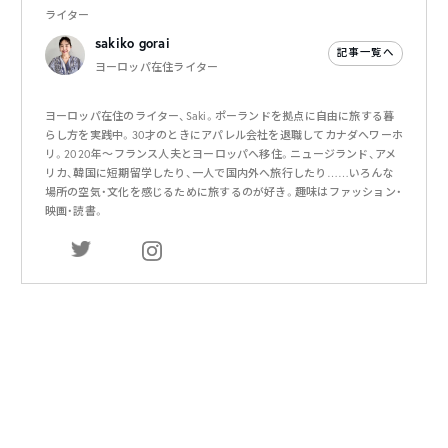
ライター
sakiko gorai
記事一覧へ
ヨーロッパ在住ライター
ヨーロッパ在住のライター、Saki。ポーランドを拠点に自由に旅する暮
らし方を実践中。30才のときにアパレル会社を退職してカナダへワーホ
リ。2020年〜フランス人夫とヨーロッパへ移住。ニュージランド、アメ
リカ、韓国に短期留学したり、一人で国内外へ旅行したり……いろんな
場所の空気・文化を感じるために旅するのが好き。趣味はファッション・
映画・読書。