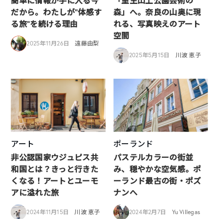
簡単に情報が手に入る今
「室生山上公園芸術の
だから。わたしが“体感す
森」へ。奈良の山奥に現
る旅”を続ける理由
れる、写真映えのアート
空間
2025年11月26日
遠藤由梨
2025年5月15日
川波 恵子
アート
ポーランド
非公認国家ウジュピス共
パステルカラーの街並
和国とは？きっと行きた
み、穏やかな空気感。ポ
くなる！アートとユーモ
ーランド最古の街・ポズ
アに溢れた旅
ナンへ
2024年11月15日
川波 恵子
2024年2月7日
Yu Villegas