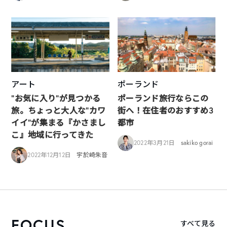
アート
ポーランド
“お気に入り”が見つかる
ポーランド旅行ならこの
旅。ちょっと大人な”カワ
街へ！在住者のおすすめ3
イイ”が集まる『かさまし
都市
こ』地域に行ってきた
2022年3月21日
sakiko gorai
2022年12月12日
宇於崎朱音
FOCUS
すべて見る