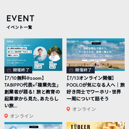
EVENT
イベント一覧
開催終了
開催終了
【7/10無料@zoom】
【7/13オンライン開催】
TABIPPO代表×「複業先生」
POOLOが気になる人へ｜旅
創業者が語る！ 旅と教育の
好き同士でワーホリ・世界
起業家から見た、あたらし
一周について話そう
い旅...
オンライン
オンライン