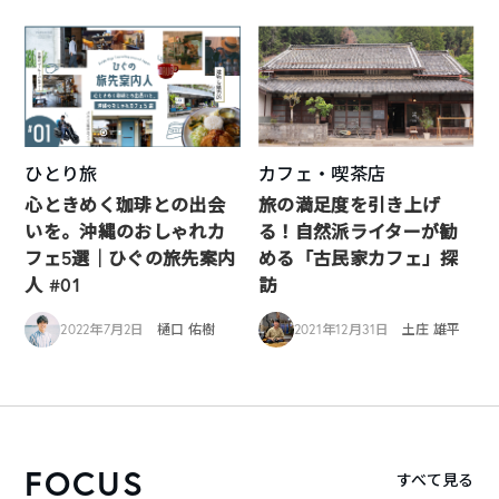
ひとり旅
カフェ・喫茶店
心ときめく珈琲との出会
旅の満足度を引き上げ
いを。沖縄のおしゃれカ
る！自然派ライターが勧
フェ5選｜ひぐの旅先案内
める「古民家カフェ」探
人 #01
訪
2022年7月2日
樋口 佑樹
2021年12月31日
土庄 雄平
FOCUS
すべて見る