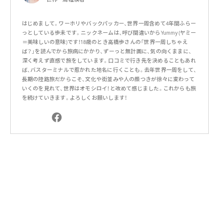
はじめまして。ワーホリやバックパッカー、世界一周含めて4年間ふらー
っとしている歩未です。ニックネームは、呼び間違いからYummy(ヤミー
＝美味しいの意味)です！18歳のとき高橋歩さんの「世界一周しちゃえ
ば？」を読んでから旅病にかかり、ずーっと無計画に、気の向くままに、
深く考えず直感で旅をしています。口コミで行き先を決めることもあれ
ば、バスターミナルで惹かれた地名に行くことも。去年世界一周をして、
長期の陸路旅だからこそ、文化や街並みや人の顔つきが徐々に変わって
いくのを見れて、世界はオモシロイ！と改めて感じました。これからも旅
を続けていきます。よろしくお願いします！