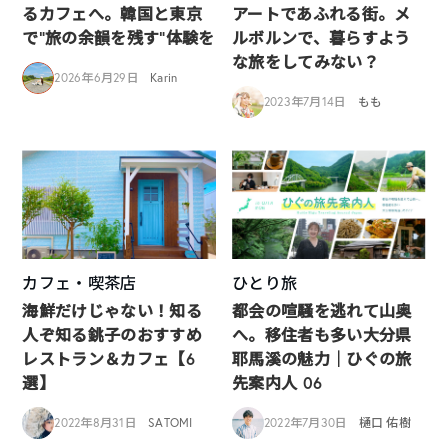
るカフェへ。韓国と東京
アートであふれる街。メ
で“旅の余韻を残す”体験を
ルボルンで、暮らすよう
な旅をしてみない？
2026年6月29日
Karin
2023年7月14日
もも
カフェ・喫茶店
ひとり旅
海鮮だけじゃない！知る
都会の喧騒を逃れて山奥
人ぞ知る銚子のおすすめ
へ。移住者も多い大分県
レストラン＆カフェ【6
耶馬溪の魅力｜ひぐの旅
選】
先案内人 06
2022年8月31日
SATOMI
2022年7月30日
樋口 佑樹