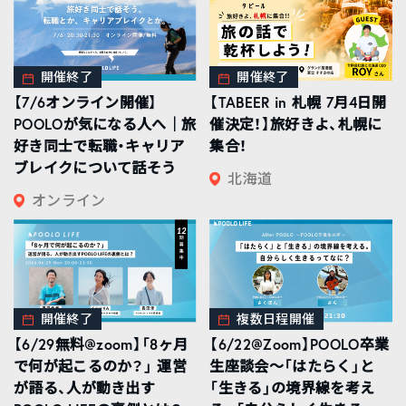
開催終了
開催終了
【7/6オンライン開催】
【TABEER in 札幌 7月4日開
POOLOが気になる人へ｜旅
催決定！】旅好きよ、札幌に
好き同士で転職・キャリア
集合！
ブレイクについて話そう
北海道
オンライン
開催終了
複数日程開催
【6/29無料@zoom】「8ヶ月
【6/22@Zoom】POOLO卒業
で何が起こるのか？」 運営
生座談会〜「はたらく」と
が語る、人が動き出す
「生きる」の境界線を考え