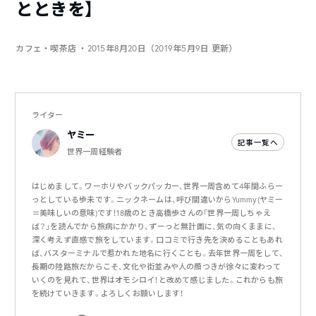
とときを】
カフェ・喫茶店
・2015年8月20日（2019年5月9日 更新）
ライター
ヤミー
記事一覧へ
世界一周経験者
はじめまして。ワーホリやバックパッカー、世界一周含めて4年間ふらー
っとしている歩未です。ニックネームは、呼び間違いからYummy(ヤミー
＝美味しいの意味)です！18歳のとき高橋歩さんの「世界一周しちゃえ
ば？」を読んでから旅病にかかり、ずーっと無計画に、気の向くままに、
深く考えず直感で旅をしています。口コミで行き先を決めることもあれ
ば、バスターミナルで惹かれた地名に行くことも。去年世界一周をして、
長期の陸路旅だからこそ、文化や街並みや人の顔つきが徐々に変わって
いくのを見れて、世界はオモシロイ！と改めて感じました。これからも旅
を続けていきます。よろしくお願いします！