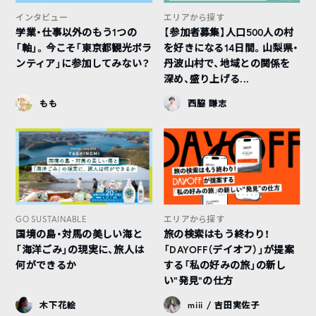
インタビュー
エリアから探す
学業・仕事以外のもう1つの
【参加者募集】人口500人の村
「軸」。今こそ「東京都観光ボラ
を好きになる14日間。山梨県・
ンティア」に参加してみない？
丹波山村で、地域との関係を
深め、盛り上げる...
もも
西脇 謙志
GO SUSTAINABLE
エリアから探す
国境の島・対馬の美しい海と
旅の検索はもう終わり！
「海洋ごみ」の現実に、旅人は
「DAYOFF（デイオフ）」が提案
何ができるか
する「私の好みの旅」の新し
い“発見”の仕方
木下花絵
miii / 吉田実佐子