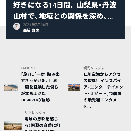
好きになる14日間。山梨県・丹波
山村で、地域との関係を深め、...
2026年7月28日
西脇 謙志
TABIPPO
観光＆レジャー
「旅」に「一歩」踏み出
仁川空港からアクセ
すきっかけを。世界
ス抜群！「インスパイ
一周を経験した僕ら
ア・エンターテイメン
が立ち上げた
ト・リゾート」で韓国
TABIPPOの軌跡
の最先端エンタメ
を...
リフレッシュ
地球の息吹を感じ
る！阿蘇の自然に包