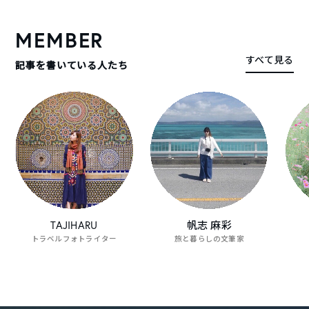
MEMBER
すべて見る
記事を書いている人たち
旅する
観光リーダー養成スクール POOLO​ NEXT 開講
ーツク
します！
動画一覧を見る
TAJIHARU
帆志 麻彩
トラベルフォトライター
旅と暮らしの文筆家