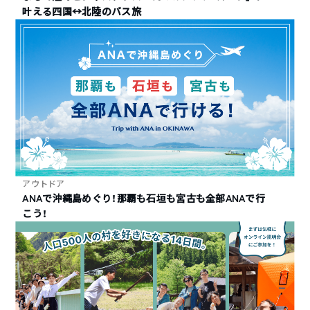
叶える四国↔︎北陸のバス旅
アウトドア
ANAで沖縄島めぐり！那覇も石垣も宮古も全部ANAで行
こう！