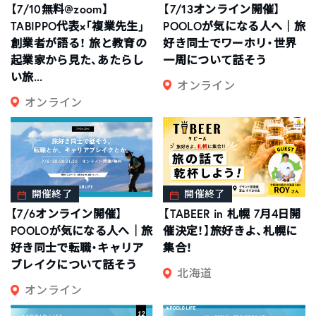
【7/10無料@zoom】
【7/13オンライン開催】
TABIPPO代表×「複業先生」
POOLOが気になる人へ｜旅
創業者が語る！ 旅と教育の
好き同士でワーホリ・世界
起業家から見た、あたらし
一周について話そう
い旅...
オンライン
オンライン
開催終了
開催終了
【7/6オンライン開催】
【TABEER in 札幌 7月4日開
POOLOが気になる人へ｜旅
催決定！】旅好きよ、札幌に
好き同士で転職・キャリア
集合！
ブレイクについて話そう
北海道
オンライン