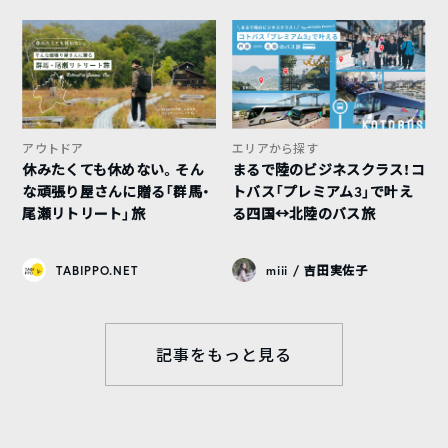
アウトドア
エリアから探す
休みたくても休めない。そん
まるで陸のビジネスクラス！コ
な頑張り屋さんに贈る「群馬・
トバス「プレミアム3」で叶え
尾瀬リトリート」旅
る四国↔︎北陸のバス旅
TABIPPO.NET
miii / 吉田実佐子
記事をもっと見る