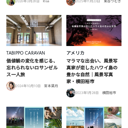
2026年3月28日
Risa
2025年11月23日
東谷つむぎ
TABIPPO CARAVAN
アメリカ
価値観の変化を感じる、
マラマな出会い、風景写
忘れられないロサンゼル
真家が恋したハワイ島の
ス一人旅
豊かな自然｜風景写真
家・横田裕市
2024年10月10日
宮本葉月
2023年1月28日
横田裕市