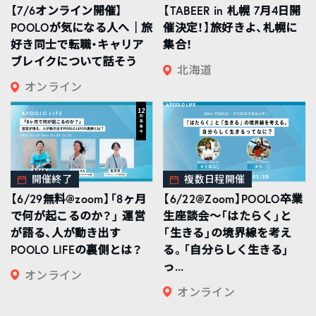
【7/6オンライン開催】
【TABEER in 札幌 7月4日開
POOLOが気になる人へ｜旅
催決定！】旅好きよ、札幌に
好き同士で転職・キャリア
集合！
ブレイクについて話そう
北海道
オンライン
開催終了
複数日程開催
【6/29無料@zoom】「8ヶ月
【6/22@Zoom】POOLO卒業
で何が起こるのか？」 運営
生座談会〜「はたらく」と
が語る、人が動き出す
「生きる」の境界線を考え
POOLO LIFEの裏側とは？
る。「自分らしく生きる」
っ...
オンライン
オンライン