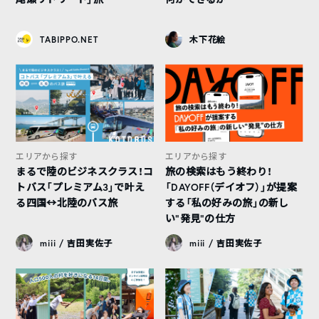
TABIPPO.NET
木下花絵
エリアから探す
エリアから探す
まるで陸のビジネスクラス！コ
旅の検索はもう終わり！
トバス「プレミアム3」で叶え
「DAYOFF（デイオフ）」が提案
る四国↔︎北陸のバス旅
する「私の好みの旅」の新し
い“発見”の仕方
miii / 吉田実佐子
miii / 吉田実佐子