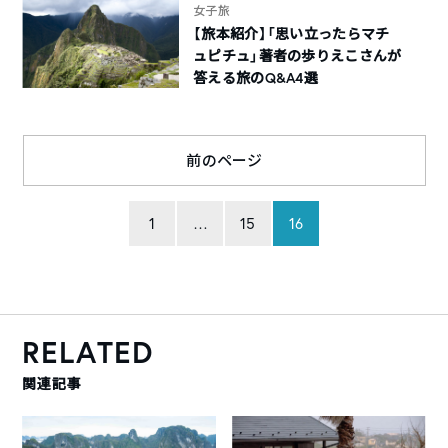
女子旅
【旅本紹介】「思い立ったらマチ
ュピチュ」著者の歩りえこさんが
答える旅のQ&A4選
前のページ
1
…
15
16
RELATED
関連記事