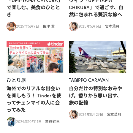
「UMI-YAMA CHIKURA」
ヴィラ「UMI-YAMA
で楽しむ、美食のひとと
CHIKURA」で過ごす、自
き
然に包まれる贅沢な旅へ
2025年5月9日
梅津 薫
2025年5月6日
宮本葉月
ひとり旅
TABIPPO CARAVAN
海外でのリアルな出会い
自分だけの特別なおみや
を楽しもう！ Tinderを使
げ。香りから思い出す、
ってチェンマイの人に会
旅の記憶
ってみた
2024年8月29日
宮本葉月
2024年10月11日
斎藤紅里