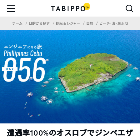
ホーム
目的から探す
観光＆レジャー
自然
ビーチ・海・海水浴
遭遇率100%のオスロブでジンベエザ