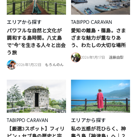
エリアから探す
TABIPPO CARAVAN
パワフルな自然と文化が
愛知の離島・篠島。さま
調和する島時間。八丈島
ざまな魅力が重なりあ
で“今”を生きる人々と出会
う、わたしの大切な場所
う旅
2026年1月17日
遠藤由梨
2026年1月22日
もろんのん
TABIPPO CARAVAN
エリアから探す
【厳選3スポット】フィリ
私の五感が花ひらく、神
ピン・セブ島の歴史と宗
集う島「神津島」へ｜２