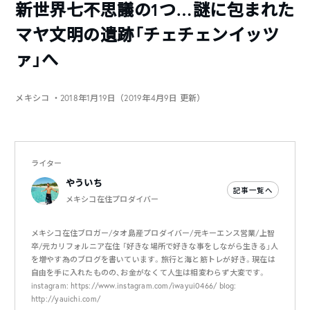
新世界七不思議の1つ…謎に包まれた
マヤ文明の遺跡「チェチェンイッツ
ァ」へ
メキシコ
・2018年1月19日（2019年4月9日 更新）
ライター
やういち
記事一覧へ
メキシコ在住プロダイバー
メキシコ在住ブロガー/タオ島産プロダイバー/元キーエンス営業/上智
卒/元カリフォルニア在住 「好きな場所で好きな事をしながら生きる」人
を増やす為のブログを書いています。旅行と海と筋トレが好き。現在は
自由を手に入れたものの、お金がなくて人生は相変わらず大変です。
instagram: https://www.instagram.com/iwayui0466/ blog:
http://yauichi.com/