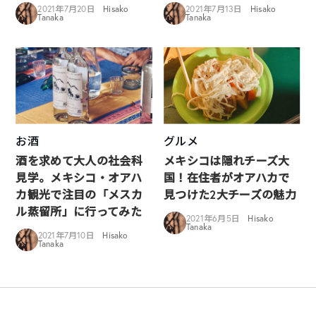
2021年7月20日
Hisako
2021年7月13日
Hisako
Tanaka
Tanaka
お酒
グルメ
酒を求めて大人の社会科
メキシコは隠れチーズ大
見学。メキシコ・オアハ
国！在住者がオアハカで
カ観光で注目の「メスカ
見つけた2大チーズの魅力
ル蒸留所」に行ってみた
2021年6月5日
Hisako
Tanaka
2021年7月10日
Hisako
Tanaka