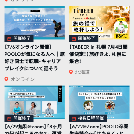
開催終了
開催終了
【7/6オンライン開催】
【TABEER in 札幌 7月4日開
POOLOが気になる人へ｜旅
催決定！】旅好きよ、札幌に
好き同士で転職・キャリア
集合！
ブレイクについて話そう
北海道
オンライン
開催終了
複数日程開催
【6/29無料@zoom】「8ヶ月
【6/22@Zoom】POOLO卒業
で何が起こるのか？」 運営
生座談会〜「はたらく」と