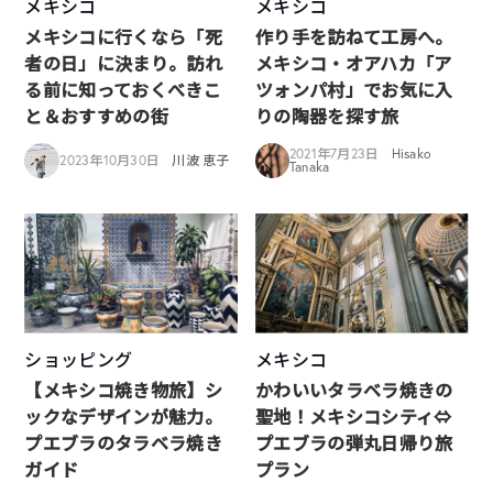
メキシコ
メキシコ
メキシコに行くなら「死
作り手を訪ねて工房へ。
者の日」に決まり。訪れ
メキシコ・オアハカ「ア
る前に知っておくべきこ
ツォンパ村」でお気に入
と＆おすすめの街
りの陶器を探す旅
2021年7月23日
Hisako
2023年10月30日
川波 恵子
Tanaka
ショッピング
メキシコ
【メキシコ焼き物旅】シ
かわいいタラベラ焼きの
ックなデザインが魅力。
聖地！メキシコシティ⇔
プエブラのタラベラ焼き
プエブラの弾丸日帰り旅
ガイド
プラン