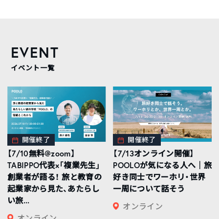
EVENT
イベント一覧
開催終了
開催終了
【7/10無料@zoom】
【7/13オンライン開催】
TABIPPO代表×「複業先生」
POOLOが気になる人へ｜旅
創業者が語る！ 旅と教育の
好き同士でワーホリ・世界
起業家から見た、あたらし
一周について話そう
い旅...
オンライン
オンライン