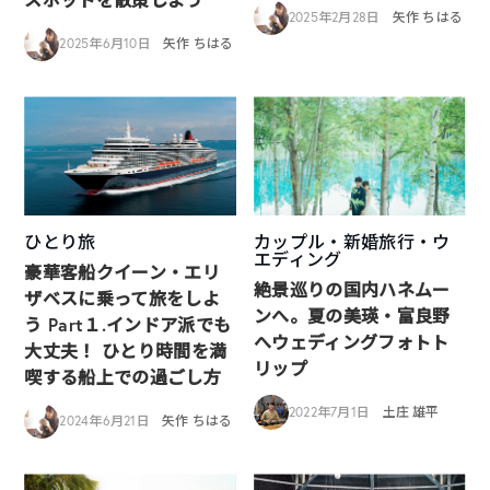
2025年2月28日
矢作 ちはる
2025年6月10日
矢作 ちはる
ひとり旅
カップル・新婚旅行・ウ
エディング
豪華客船クイーン・エリ
絶景巡りの国内ハネムー
ザベスに乗って旅をしよ
ンへ。夏の美瑛・富良野
う Part１.インドア派でも
へウェディングフォトト
大丈夫！ ひとり時間を満
リップ
喫する船上での過ごし方
2022年7月1日
土庄 雄平
2024年6月21日
矢作 ちはる