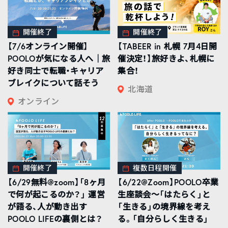
開催終了
開催終了
【7/6オンライン開催】
【TABEER in 札幌 7月4日開
POOLOが気になる人へ｜旅
催決定！】旅好きよ、札幌に
好き同士で転職・キャリア
集合！
ブレイクについて話そう
北海道
オンライン
開催終了
複数日程開催
【6/29無料@zoom】「8ヶ月
【6/22@Zoom】POOLO卒業
で何が起こるのか？」 運営
生座談会〜「はたらく」と
が語る、人が動き出す
「生きる」の境界線を考え
POOLO LIFEの裏側とは？
る。「自分らしく生きる」