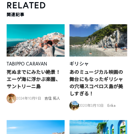
RELATED
関連記事
TABIPPO CARAVAN
ギリシャ
死ぬまでにみたい絶景！
あのミュージカル映画の
エーゲ海に浮かぶ楽園、
舞台にもなったギリシャ
サントリーニ島
の穴場スコペロス島が美
しすぎる！
2024年10月9日
吉住 拓人
2020年3月10日
Erika