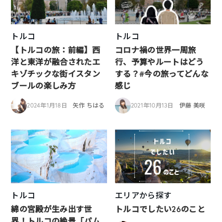
トルコ
トルコ
【トルコの旅：前編】西
コロナ禍の世界一周旅
洋と東洋が融合されたエ
行、予算やルートはどう
キゾチックな街イスタン
する？#今の旅ってどんな
ブールの楽しみ方
感じ
2024年1月18日
矢作 ちはる
2021年10月13日
伊藤 美咲
トルコ
エリアから探す
綿の宮殿が生み出す世
トルコでしたい26のこと
界！トルコの絶景「パム