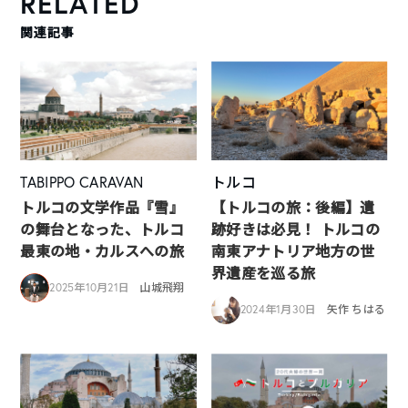
RELATED
関連記事
TABIPPO CARAVAN
トルコ
トルコの文学作品『雪』
【トルコの旅：後編】遺
の舞台となった、トルコ
跡好きは必見！ トルコの
最東の地・カルスへの旅
南東アナトリア地方の世
界遺産を巡る旅
2025年10月21日
山城飛翔
2024年1月30日
矢作 ちはる