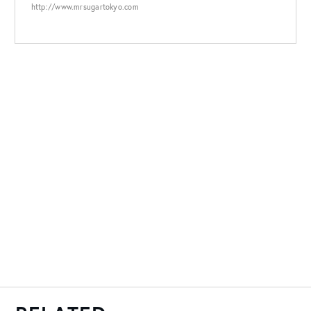
http://www.mrsugartokyo.com