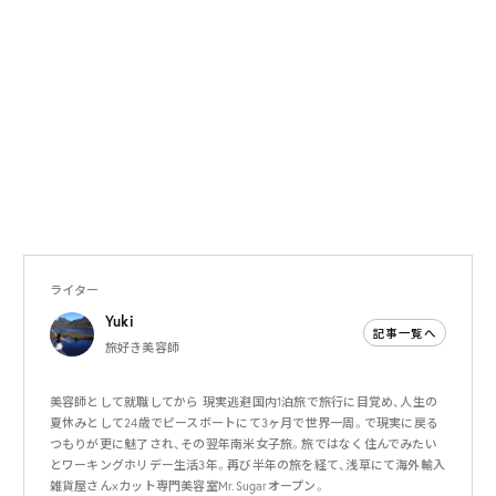
ライター
Yuki
記事一覧へ
旅好き美容師
美容師として就職してから 現実逃避国内1泊旅で旅行に目覚め、人生の
夏休みとして24歳でピースボートにて3ヶ月で世界一周。で現実に戻る
つもりが更に魅了され、その翌年南米女子旅。旅ではなく住んでみたい
とワーキングホリデー生活3年。再び半年の旅を経て、浅草にて海外輸入
雑貨屋さん×カット専門美容室Mr.Sugarオープン。