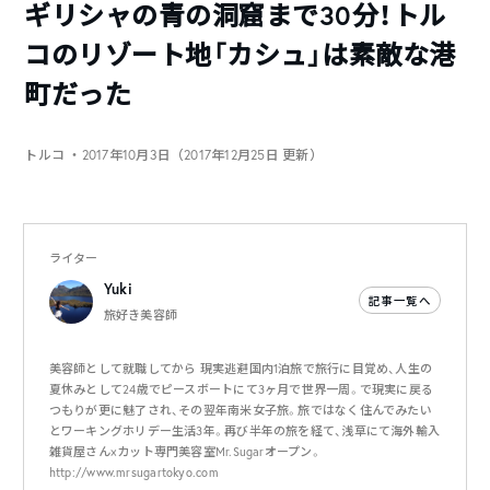
ギリシャの青の洞窟まで30分！トル
コのリゾート地「カシュ」は素敵な港
町だった
トルコ
・2017年10月3日（2017年12月25日 更新）
ライター
Yuki
記事一覧へ
旅好き美容師
美容師として就職してから 現実逃避国内1泊旅で旅行に目覚め、人生の
夏休みとして24歳でピースボートにて3ヶ月で世界一周。で現実に戻る
つもりが更に魅了され、その翌年南米女子旅。旅ではなく住んでみたい
とワーキングホリデー生活3年。再び半年の旅を経て、浅草にて海外輸入
雑貨屋さん×カット専門美容室Mr.Sugarオープン。
http://www.mrsugartokyo.com