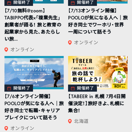
開催終了
開催終了
【7/10無料@zoom】
【7/13オンライン開催】
TABIPPO代表×「複業先生」
POOLOが気になる人へ｜旅
創業者が語る！ 旅と教育の
好き同士でワーホリ・世界
起業家から見た、あたらし
一周について話そう
い旅...
オンライン
オンライン
開催終了
開催終了
【7/6オンライン開催】
【TABEER in 札幌 7月4日開
POOLOが気になる人へ｜旅
催決定！】旅好きよ、札幌に
好き同士で転職・キャリア
集合！
ブレイクについて話そう
北海道
オンライン