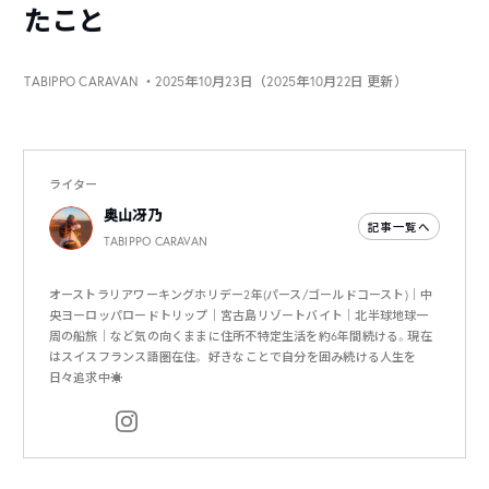
たこと
TABIPPO CARAVAN
・2025年10月23日（2025年10月22日 更新）
ライター
奥山冴乃
記事一覧へ
TABIPPO CARAVAN
オーストラリアワーキングホリデー2年(パース/ゴールドコースト)｜中
央ヨーロッパロードトリップ｜宮古島リゾートバイト｜北半球地球一
周の船旅｜など気の向くままに住所不特定生活を約6年間続ける。現在
はスイスフランス語圏在住。 好きなことで自分を囲み続ける人生を
日々追求中☀️