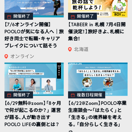
開催終了
開催終了
【7/6オンライン開催】
【TABEER in 札幌 7月4日開
POOLOが気になる人へ｜旅
催決定！】旅好きよ、札幌に
好き同士で転職・キャリア
集合！
ブレイクについて話そう
北海道
オンライン
開催終了
複数日程開催
【6/29無料@zoom】「8ヶ月
【6/22@Zoom】POOLO卒業
で何が起こるのか？」 運営
生座談会〜「はたらく」と
が語る、人が動き出す
「生きる」の境界線を考え
POOLO LIFEの裏側とは？
る。「自分らしく生きる」
っ...