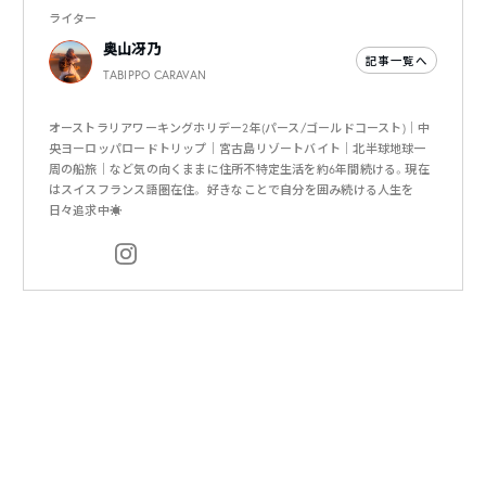
ライター
奥山冴乃
記事一覧へ
TABIPPO CARAVAN
オーストラリアワーキングホリデー2年(パース/ゴールドコースト)｜中
央ヨーロッパロードトリップ｜宮古島リゾートバイト｜北半球地球一
周の船旅｜など気の向くままに住所不特定生活を約6年間続ける。現在
はスイスフランス語圏在住。 好きなことで自分を囲み続ける人生を
日々追求中☀️