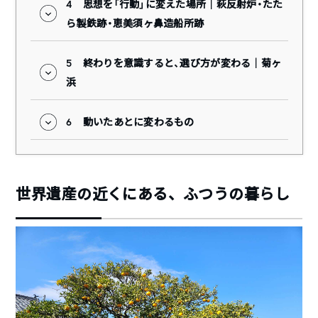
4
思想を「行動」に変えた場所｜萩反射炉・たた
ら製鉄跡・恵美須ヶ鼻造船所跡
5
終わりを意識すると、選び方が変わる｜菊ヶ
浜
6
動いたあとに変わるもの
世界遺産の近くにある、ふつうの暮らし