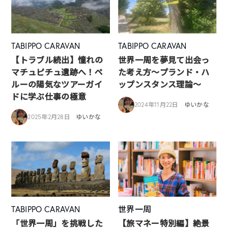
TABIPPO CARAVAN
TABIPPO CARAVAN
【トラブル続出】憧れの
世界一周を夢見て出会っ
マチュピチュ遺跡へ！ペ
た考え方～プランド・ハ
ルーの陽気なツアーガイ
ップンスタンス理論～
ドに学ぶ仕事の極意
2024年11月22日
ゆいかな
2025年2月28日
ゆいかな
TABIPPO CARAVAN
世界一周
「世界一周」を挑戦した
【旅マネー特別編】絶景