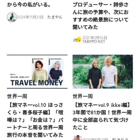
から今の私がいる。
プロデューサー・詩歩さ
んに旅の予算や、次にお
2024年11月21日
たまやん
すすめの絶景旅について
聞いてみた
2021年2月16日
TABIPPO.NET
世界一周
世界一周
【旅マネーvol.10 ほっさ
【旅マネーvol.9 ikkei編】
くら・喜多桜子編】「喧
3年間で81か国！世界一周
嘩は？」「お金は？」パ
中に全部盗られて気づけ
ートナーと周る世界一周
たこと
旅行の本音を聞いてみた
2020年8月27日
於 ありさ