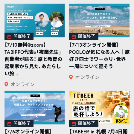
開催終了
開催終了
【7/10無料@zoom】
【7/13オンライン開催】
TABIPPO代表×「複業先生」
POOLOが気になる人へ｜旅
創業者が語る！ 旅と教育の
好き同士でワーホリ・世界
起業家から見た、あたらし
一周について話そう
い旅...
オンライン
オンライン
開催終了
開催終了
【7/6オンライン開催】
【TABEER in 札幌 7月4日開