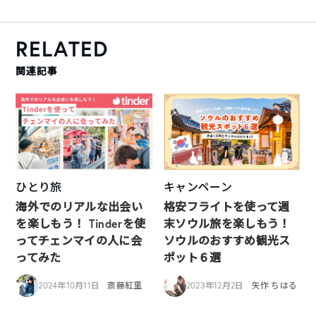
RELATED
関連記事
ひとり旅
キャンペーン
海外でのリアルな出会い
格安フライトを使って週
を楽しもう！ Tinderを使
末ソウル旅を楽しもう！
ってチェンマイの人に会
ソウルのおすすめ観光ス
ってみた
ポット６選
2024年10月11日
斎藤紅里
2023年12月2日
矢作 ちはる