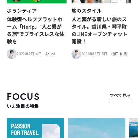
ボランティア
旅のスタイル
体験型ヘルププラットホ
人と繋がる新しい旅のス
ーム「Herip」“人と繋が
タイル。香川県・琴平町
る旅”でプライスレスな体
のLINEオープンチャット
験を
開設！
2022年2月14日
Asuna
2021年12月15日
樋口 佑樹
FOCUS
すべて見る
いま注目の特集