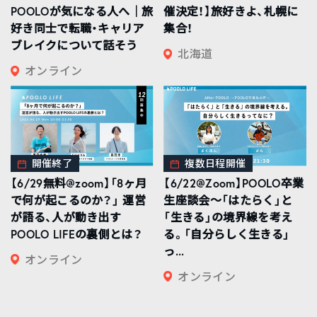
POOLOが気になる人へ｜旅
催決定！】旅好きよ、札幌に
好き同士で転職・キャリア
集合！
ブレイクについて話そう
北海道
オンライン
開催終了
複数日程開催
【6/29無料@zoom】「8ヶ月
【6/22@Zoom】POOLO卒業
で何が起こるのか？」 運営
生座談会〜「はたらく」と
が語る、人が動き出す
「生きる」の境界線を考え
POOLO LIFEの裏側とは？
る。「自分らしく生きる」
っ...
オンライン
オンライン