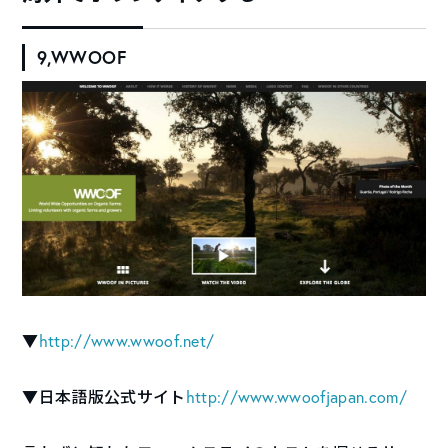
9,WWOOF
▼
http://www.wwoof.net/
▼日本語版公式サイト
http://www.wwoofjapan.com/