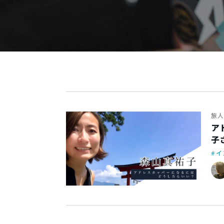
旅人
ア
子
イ