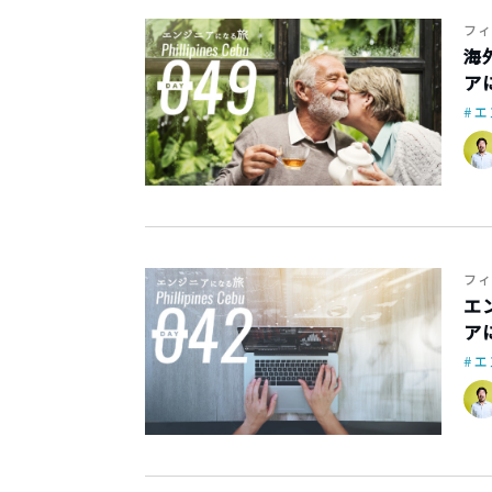
フィ
海
アに
エ
フィ
エ
アに
エ