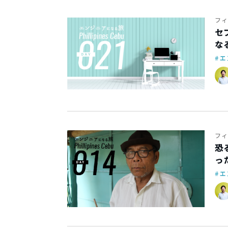
フィ
セ
なる
エ
フィ
恐
っ
エ