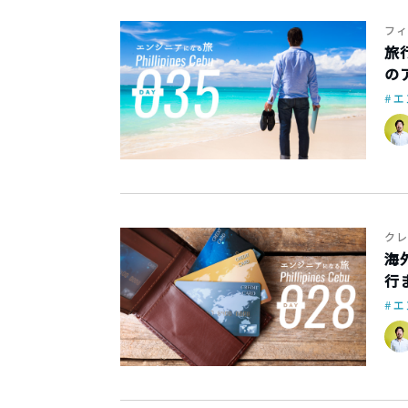
フィ
旅
の
エ
クレ
海
行
エ