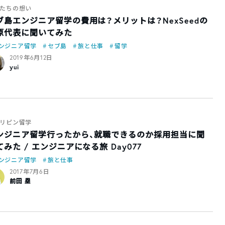
たちの想い
ブ島エンジニア留学の費用は？メリットは？NexSeedの
原代表に聞いてみた
ンジニア留学
セブ島
旅と仕事
留学
2019年6月12日
yui
リピン留学
ンジニア留学行ったから、就職できるのか採用担当に聞
てみた / エンジニアになる旅 Day077
ンジニア留学
旅と仕事
2017年7月6日
前田 塁