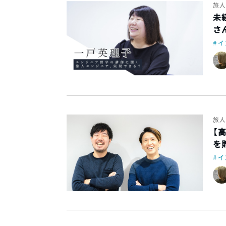
旅人
未
さ
イ
旅人
【
を
イ