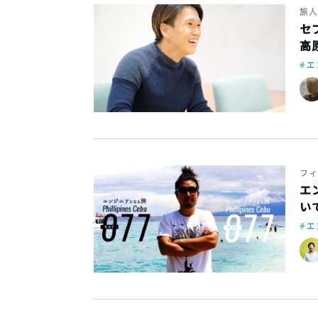
旅人
セ
高
エ
フィ
エ
い
エ