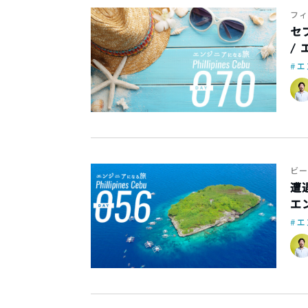
フィ
セ
/
エ
ビー
遭
エ
エ