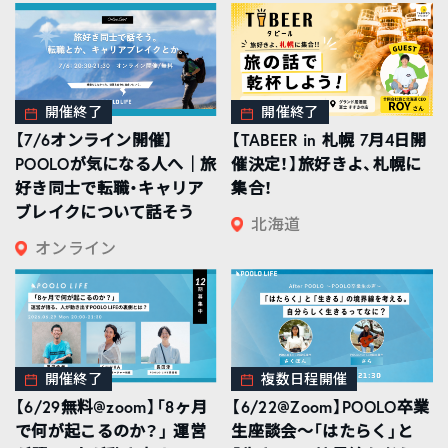
開催終了
開催終了
【7/6オンライン開催】
【TABEER in 札幌 7月4日開
POOLOが気になる人へ｜旅
催決定！】旅好きよ、札幌に
好き同士で転職・キャリア
集合！
ブレイクについて話そう
北海道
オンライン
開催終了
複数日程開催
【6/29無料@zoom】「8ヶ月
【6/22@Zoom】POOLO卒業
で何が起こるのか？」 運営
生座談会〜「はたらく」と