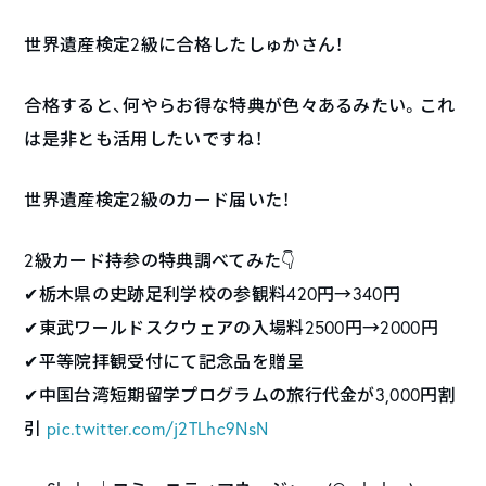
世界遺産検定2級に合格したしゅかさん！
合格すると、何やらお得な特典が色々あるみたい。これ
は是非とも活用したいですね！
世界遺産検定2級のカード届いた！
2級カード持参の特典調べてみた👇
✔︎栃木県の史跡足利学校の参観料420円→340円
✔︎東武ワールドスクウェアの入場料2500円→2000円
✔︎平等院拝観受付にて記念品を贈呈
✔︎中国台湾短期留学プログラムの旅行代金が3,000円割
引
pic.twitter.com/j2TLhc9NsN