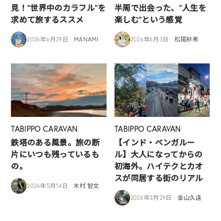
見！”世界中のカラフル”を
半周で出会った、“人生を
求めて旅するススメ
楽しむ”という感覚
2026年6月29日
MANAMI
2026年6月3日
松尾紗希
TABIPPO CARAVAN
TABIPPO CARAVAN
鉄塔のある風景。旅の断
【インド・ベンガルー
片にいつも残っているも
ル】大人になってからの
の。
初海外。ハイテクとカオ
スが同居する街のリアル
2026年5月14日
木村 智文
2026年3月29日
金山久遠