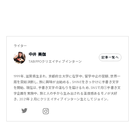
ライター
中井 美伽
記事一覧へ
TABIPPOクリエイティブインターン
1999年、滋賀県生まれ。京都府立大学に在学中。留学中止の翌朝、世界一
周を突如決断し、旅に興味が出始める。SHINEをきっかけに手書き文字
を開始。現在は、手書き文字の温もりを届けるため、SNSで月①手書き文
字企画を実施中。旅と人の手から生み出される温度感あるモノが大好
き。2021年２月にクリエイティブインターン生としてジョイン。