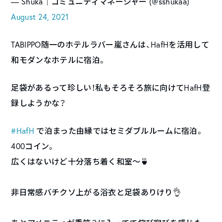
— Shuka│コミュニティマネージャー (@sshukaa)
August 24, 2021
TABIPPO随一のホテルラバー嵐さんは、HafHを活用して
和モダンなホテルに宿泊。
足袋があるって珍しい！私もそろそろ旅に向けてHafH登
録しようかな？
#HafH
で泊まった由縁ではセミダブルルームに宿泊。
400コイン。
広くはないけど十分落ち着く和室〜🍵
非日常感バチクソ上がる浴衣と足袋ありけり👌