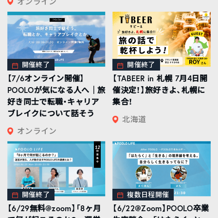
オンライン
開催終了
開催終了
【7/6オンライン開催】
【TABEER in 札幌 7月4日開
POOLOが気になる人へ｜旅
催決定！】旅好きよ、札幌に
好き同士で転職・キャリア
集合！
ブレイクについて話そう
北海道
オンライン
開催終了
複数日程開催
【6/29無料@zoom】「8ヶ月
【6/22@Zoom】POOLO卒業