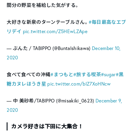
間分の野菜を補給した気がする。
大好きな新泉のターンテーブルさん。
#毎日最高なエブ
リデイ
pic.twitter.com/Z5HEwLZApe
— ぶんた / TABIPPO (@BuntaIshikawa)
December 10,
2020
食べて食べての沖縄
#まつもと
#旅する喫茶
#sugar
#黒
糖カヌレほうき星
pic.twitter.com/blZ7XoHNcw
— 中 美砂希/TABIPPO (@misakiki_0623)
December 9,
2020
カメラ好きは下田に大集合！