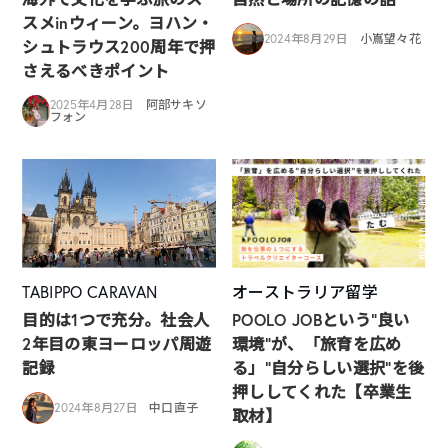
スメinウィーン。ヨハン・
2024年8月29日
小嶌望々花
シュトラウス200周年で押
さえるべきポイント
2025年4月28日
阿部サキソ
フォン
TABIPPO CARAVAN
オーストラリア留学
目的は1つで充分。社会人
POOLO JOBという”良い
2年目の東ヨーロッパ周遊
環境”が、「旅育を広め
記録
る」”自分らしい選択”を後
押ししてくれた【卒業生
2024年8月27日
中口直子
取材】