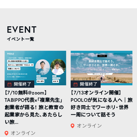
EVENT
イベント一覧
開催終了
開催終了
【7/10無料@zoom】
【7/13オンライン開催】
TABIPPO代表×「複業先生」
POOLOが気になる人へ｜旅
創業者が語る！ 旅と教育の
好き同士でワーホリ・世界
起業家から見た、あたらし
一周について話そう
い旅...
オンライン
オンライン