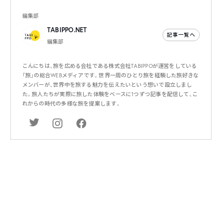
編集部
TABIPPO.NET
記事一覧へ
編集部
こんにちは、旅を広める会社である株式会社TABIPPOが運営をしている
「旅」の総合WEBメディアです。世界一周のひとり旅を経験した旅好きな
メンバーが、世界中を旅する魅力を伝えたいという想いで設立しまし
た。旅人たちが実際に旅した体験をベースに1つずつ記事を配信して、こ
れからの時代の多様な旅を提案します。