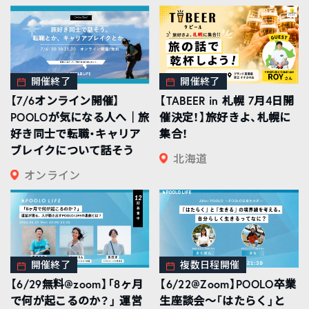
開催終了
開催終了
【7/6オンライン開催】
【TABEER in 札幌 7月4日開
POOLOが気になる人へ｜旅
催決定！】旅好きよ、札幌に
好き同士で転職・キャリア
集合！
ブレイクについて話そう
北海道
オンライン
開催終了
複数日程開催
【6/29無料@zoom】「8ヶ月
【6/22@Zoom】POOLO卒業
で何が起こるのか？」 運営
生座談会〜「はたらく」と