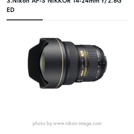
3.Nikon AF-S NIKKOR 14-24mm f/2.8G
ED
photo by www.nikon-image.com