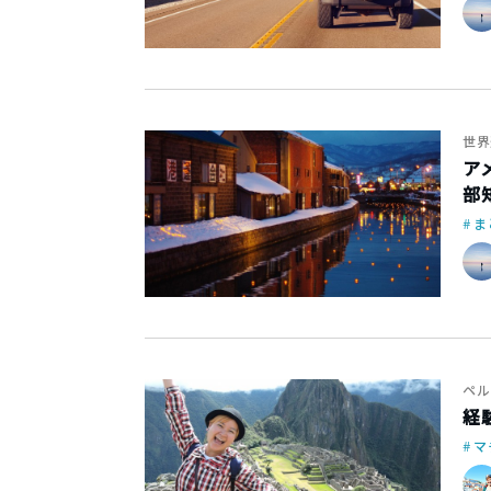
世界
ア
部
ま
ペル
経
マ