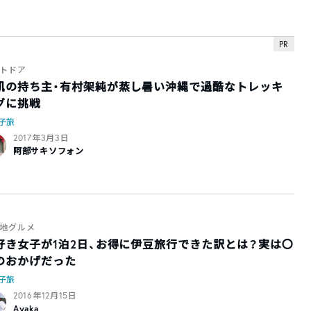
PR
トドア
肌の持ち主・有村架純が蒸し暑い沖縄で過酷なトレッキ
グに挑戦
子旅
2017年3月3日
阿部サキソフォン
地グルメ
好き女子が1泊2日、お得に伊豆旅行できた訳とは？実は〇
のおかげだった
子旅
2016年12月15日
Ayaka