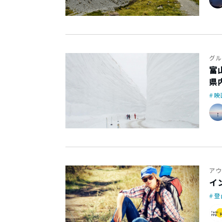
グル
富
県
映
アウ
イ
登