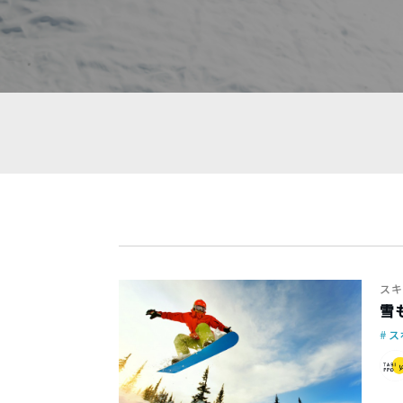
スキ
雪
ス