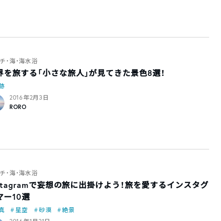
チ・海・海水浴
界を旅する「小さな旅人」が見てきた景色8選！
跡
2016年2月3日
RORO
チ・海・海水浴
nstagramで妄想の旅に出掛けよう！旅を愛するインスタグ
マー10選
真
星空
砂漠
絶景