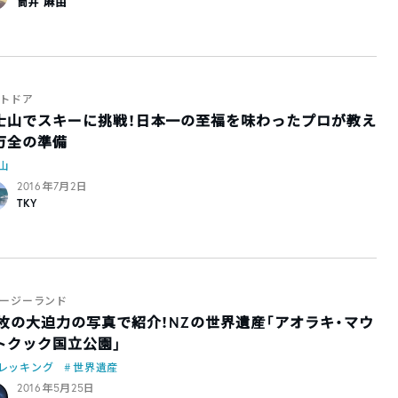
筒井 麻由
トドア
士山でスキーに挑戦！日本一の至福を味わったプロが教え
万全の準備
山
2016年7月2日
TKY
ージーランド
0枚の大迫力の写真で紹介！NZの世界遺産「アオラキ・マウ
トクック国立公園」
レッキング
世界遺産
2016年5月25日