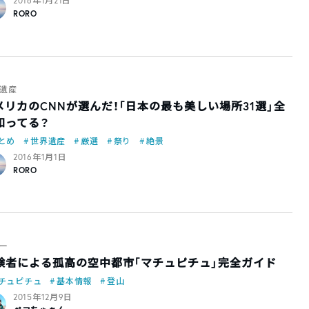
2016年1月21日
RORO
遺産
メリカのCNNが選んだ！「日本の最も美しい場所31選」全
知ってる？
とめ
世界遺産
厳選
祭り
絶景
2016年1月1日
RORO
ー
験者による孤高の空中都市「マチュピチュ」完全ガイド
チュピチュ
基本情報
登山
2015年12月9日