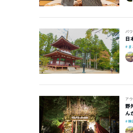
パワ
日
ま
アウ
野
ん
映