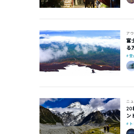
アウ
富
る
登
ニュ
2
ン
ト