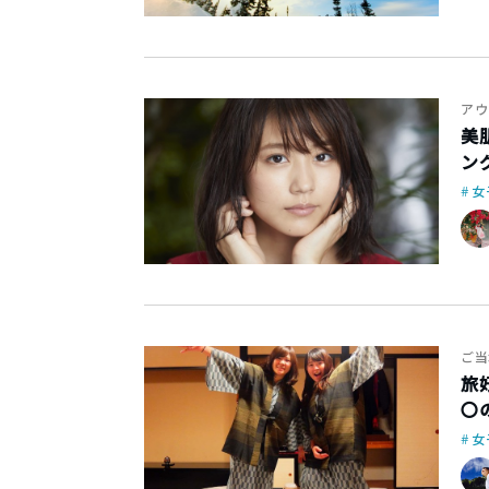
アウ
美
ン
女
ご当
旅
〇
女