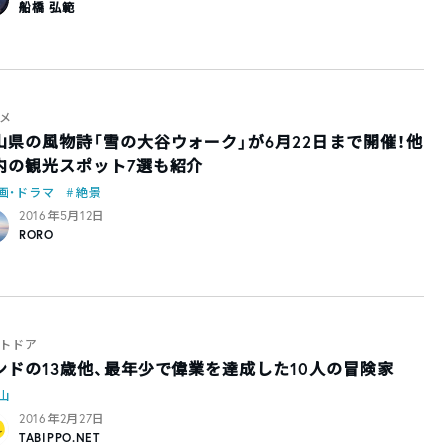
船橋 弘範
メ
山県の風物詩「雪の大谷ウォーク」が6月22日まで開催！他
内の観光スポット7選も紹介
画・ドラマ
絶景
2016年5月12日
RORO
トドア
ンドの13歳他、最年少で偉業を達成した10人の冒険家
山
2016年2月27日
TABIPPO.NET