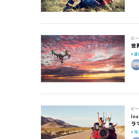
ビー
世
遺
ビー
I
ラ
写