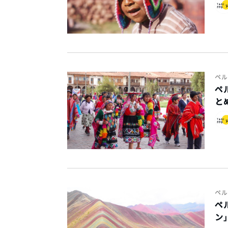
ペル
ペ
と
ペル
ペ
ン