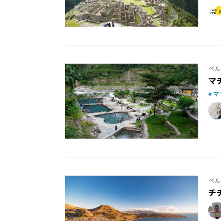
ペル
マ
マ
ペル
チ