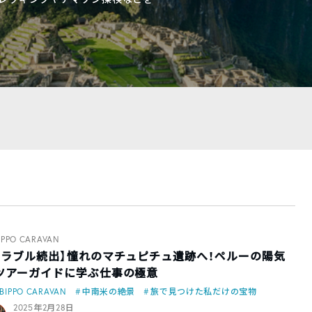
IPPO CARAVAN
トラブル続出】憧れのマチュピチュ遺跡へ！ペルーの陽気
ツアーガイドに学ぶ仕事の極意
BIPPO CARAVAN
中南米の絶景
旅で見つけた私だけの宝物
2025年2月28日