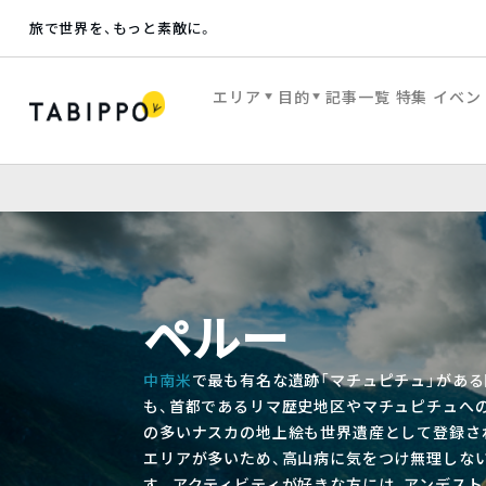
旅で世界を、もっと素敵に。
エリア
目的
記事一覧
特集
イベン
ペルー
中南米
で最も有名な遺跡「マチュピチュ」がある
も、首都であるリマ歴史地区やマチュピチュへ
の多いナスカの地上絵も世界遺産として登録さ
エリアが多いため、高山病に気をつけ無理しな
す。アクティビティが好きな方には、アンデス