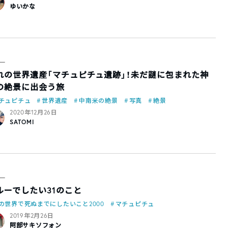
ゆいかな
ー
れの世界遺産「マチュピチュ遺跡」！未だ謎に包まれた神
の絶景に出会う旅
チュピチュ
世界遺産
中南米の絶景
写真
絶景
2020年12月26日
SATOMI
ー
ルーでしたい31のこと
の世界で死ぬまでにしたいこと2000
マチュピチュ
2019年2月26日
阿部サキソフォン