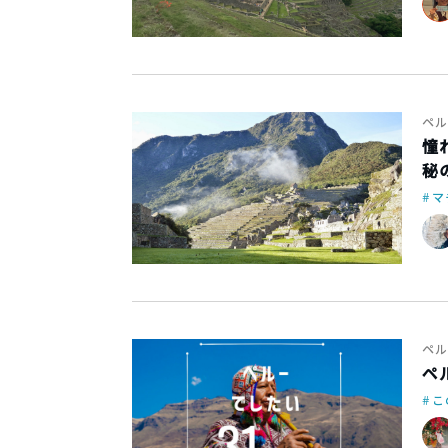
ペル
憧
秘
マ
ペル
ペ
こ