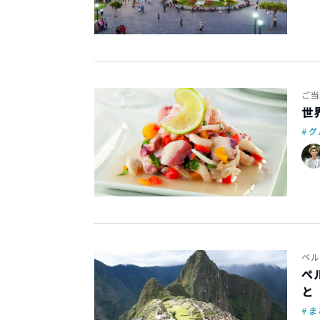
ご当
世
グ
ペル
ペ
と
ま