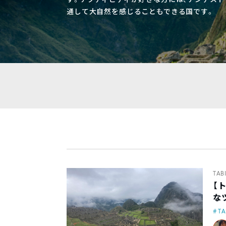
通して大自然を感じることもできる国です。
TAB
【
な
TA