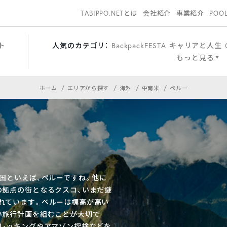
TABIPPO.NETとは
会社紹介
事業紹介
POO
ト
人気のカテゴリ：
BackpackFESTA
キャリアと人生
もっと見る
ホーム
エリアから探す
海外
中南米
ペルー
国といえば、ペルーですね。他に
の拠点の街となるクスコ、いまだ謎
れています。ペルーは標高が高い
い旅行計画を組むことが大切で
トレッキングやアマゾン探検などを