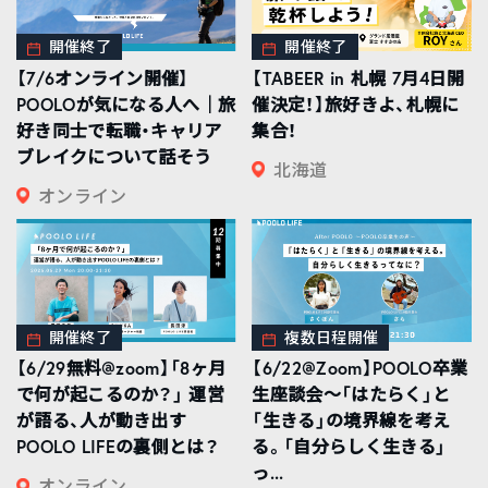
開催終了
開催終了
【7/6オンライン開催】
【TABEER in 札幌 7月4日開
POOLOが気になる人へ｜旅
催決定！】旅好きよ、札幌に
好き同士で転職・キャリア
集合！
ブレイクについて話そう
北海道
オンライン
開催終了
複数日程開催
【6/29無料@zoom】「8ヶ月
【6/22@Zoom】POOLO卒業
で何が起こるのか？」 運営
生座談会〜「はたらく」と
が語る、人が動き出す
「生きる」の境界線を考え
POOLO LIFEの裏側とは？
る。「自分らしく生きる」
っ...
オンライン