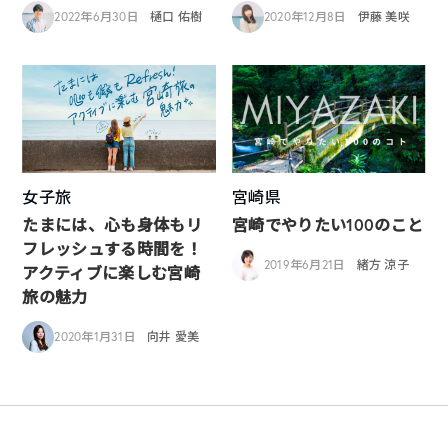
2022年6月30日
樋口 佑樹
2020年12月8日
伊藤 美咲
女子旅
宮崎県
たまには、心も身体もリ
宮崎でやりたい100のこと
フレッシュする時間を！
2019年6月21日
緒方 涼子
アクティブに楽しむ宮崎
旅の魅力
2020年1月31日
向井 愛美