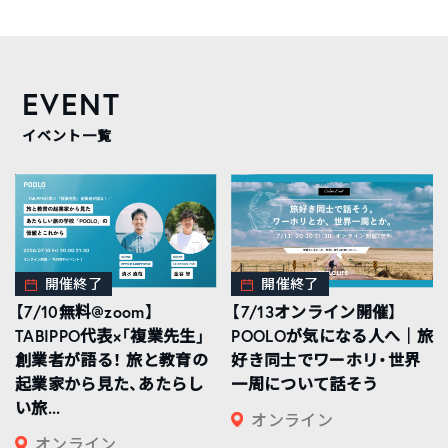
EVENT
イベント一覧
開催終了
開催終了
【7/10無料@zoom】
【7/13オンライン開催】
TABIPPO代表×「複業先生」
POOLOが気になる人へ｜旅
創業者が語る！ 旅と教育の
好き同士でワーホリ・世界
起業家から見た、あたらし
一周について話そう
い旅...
オンライン
オンライン