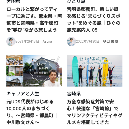
宮崎県
ひとり旅
ローカルと繋がってディ
宮崎県都農町、新しい風
ープに過ごす。熊本県・阿
を感じる”まちづくりスポ
蘇市と宮崎県・高千穂町
ット”をめぐる旅｜ひぐの
を“学び”ながら旅しよう
旅先案内人 05
2023年2月13日
Asuna
2022年7月20日
樋口 佑樹
キャリアと人生
宮崎県
元UDS代表がはじめる
万全な感染症対策で安
10,000人のまちづく
心！快適な「宮崎旅」で
り。〜宮崎県・都農町｜
マリンアクティビティやグ
中川敬文さん〜
ルメを堪能してきた