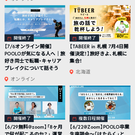
開催終了
開催終了
【7/6オンライン開催】
【TABEER in 札幌 7月4日開
POOLOが気になる人へ｜旅
催決定！】旅好きよ、札幌に
好き同士で転職・キャリア
集合！
ブレイクについて話そう
北海道
オンライン
開催終了
複数日程開催
【6/29無料@zoom】「8ヶ月
【6/22@Zoom】POOLO卒業
で何が起こるのか？」 運営
生座談会〜「はたらく」と