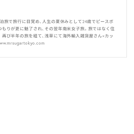
1泊旅で旅行に目覚め、人生の夏休みとして24歳でピースボ
つもりが更に魅了され、その翌年南米女子旅。旅ではなく住
。再び半年の旅を経て、浅草にて海外輸入雑貨屋さん×カッ
.mrsugartokyo.com