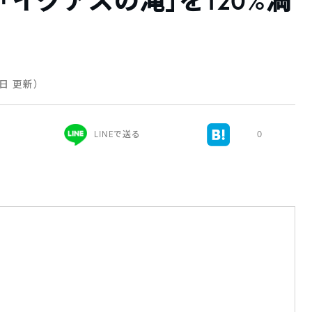
「イグアスの滝」を120%満
2日 更新）
LINEで送る
0