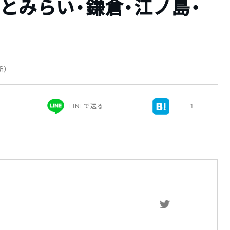
なとみらい・鎌倉・江ノ島・
更新）
LINEで送る
1