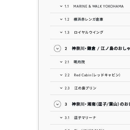
1.1
MARINE & WALK YOKOHAMA
1.2
横浜赤レンガ倉庫
1.3
ロイヤルウイング
2
神奈川・鎌倉 / 江ノ島のおし
2.1
明月院
2.2
Red Cabin（レッドキャビン）
2.3
江の島プリン
3
神奈川・湘南（逗子/葉山）の
3.1
逗子マリーナ