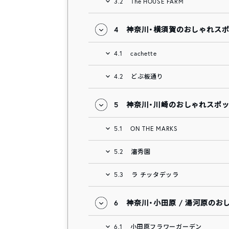
3.2
The HOUSE FARM
4
神奈川・横須賀のおしゃれス
4.1
cachette
4.2
どぶ板通り
5
神奈川・川崎のおしゃれスポ
5.1
ON THE MARKS
5.2
瀋秀園
5.3
ラ チッタデッラ
6
神奈川・小田原 / 湯河原のお
6.1
小田原フラワーガーデン