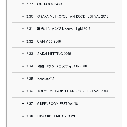
2.29
OUTDOOR PARK
2.30
OSAKA METROPOLITAN ROCK FESTIVAL 2018
2.31
道志村キャンプ Natural High！2018
2.32
CAMPASS 2018
2.33
SAKAI MEETING 2018
2.34
阿蘇ロックフェスティバル 2018
2.35
hoshioto’18
2.36
TOKYO METROPOLITAN ROCK FESTIVAL 2018
2.37
GREENROOM FESTIVAL’18
2.38
HINO BIG TIME GROOVE