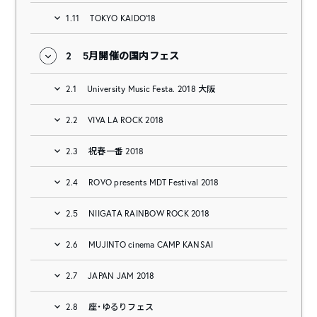
1.11
TOKYO KAIDO’18
2
5月開催の国内フェス
2.1
University Music Festa. 2018 大阪
2.2
VIVA LA ROCK 2018
2.3
祝春一番 2018
2.4
ROVO presents MDT Festival 2018
2.5
NIIGATA RAINBOW ROCK 2018
2.6
MUJINTO cinema CAMP KANSAI
2.7
JAPAN JAM 2018
2.8
座・ゆるりフェス