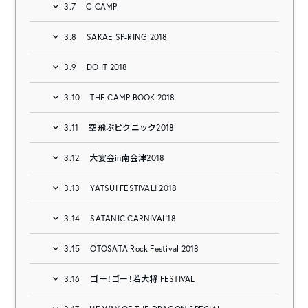
3.7
C-CAMP
3.8
SAKAE SP-RING 2018
3.9
DO IT 2018
3.10
THE CAMP BOOK 2018
3.11
空飛ぶピクニック2018
3.12
大宴会in南会津2018
3.13
YATSUI FESTIVAL! 2018
3.14
SATANIC CARNIVAL’18
3.15
OTOSATA Rock Festival 2018
3.16
ゴー！ゴー！若大将 FESTIVAL