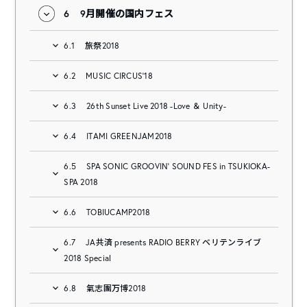
6
9月開催の国内フェス
6.1
旅祭2018
6.2
MUSIC CIRCUS’18
6.3
26th Sunset Live 2018 -Love ＆ Unity-
6.4
ITAMI GREENJAM2018
6.5
SPA SONIC GROOVIN’ SOUND FES in TSUKIOKA-
SPA 2018
6.6
TOBIUCAMP2018
6.7
JA共済 presents RADIO BERRY ベリテンライブ
2018 Special
6.8
氣志團万博2018