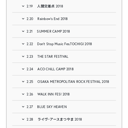
2.19
人間交差点 2018
2.20
Rainbow’s End 2018
2.21
SUMMER CAMP 2018
2.22
Don’t Stop Music Fes.TOCHIGI 2018
2.23
THE STAR FESTIVAL
2.24
ACO CHiLL CAMP 2018
2.25
OSAKA METROPOLITAN ROCK FESTIVAL 2018
2.26
WALK INN FES! 2018
2.27
BLUE SKY HEAVEN
2.28
ライヴ・アースまつやま 2018