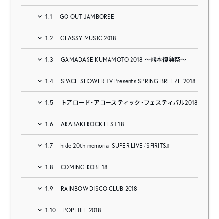
1.1
GO OUT JAMBOREE
1.2
GLASSY MUSIC 2018
1.3
GAMADASE KUMAMOTO 2018 ～熊本復興祭～
1.4
SPACE SHOWER TV Presents SPRING BREEZE 2018
1.5
トアロード・アコースティック・フェスティバル2018
1.6
ARABAKI ROCK FEST.18
1.7
hide 20th memorial SUPER LIVE『SPIRITS』
1.8
COMING KOBE18
1.9
RAINBOW DISCO CLUB 2018
1.10
POP HILL 2018