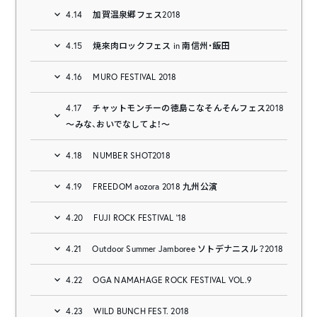
4.14
加賀温泉郷フェス2018
4.15
焼來肉ロックフェス in 南信州・飯田
4.16
MURO FESTIVAL 2018
4.17
チャットモンチーの徳島こなそんそんフェス2018
～みな、おいでなしてよ！～
4.18
NUMBER SHOT2018
4.19
FREEDOM aozora 2018 九州公演
4.20
FUJI ROCK FESTIVAL ’18
4.21
Outdoor Summer Jamboree ソトデナニスル？2018
4.22
OGA NAMAHAGE ROCK FESTIVAL VOL.9
4.23
WILD BUNCH FEST. 2018