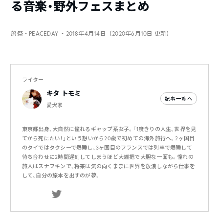
る音楽・野外フェスまとめ
旅祭・PEACEDAY
・2018年4月14日（2020年6月10日 更新）
ライター
キタ トモミ
記事一覧へ
愛犬家
東京都出身、大自然に憧れるギャップ系女子。「1度きりの人生、世界を見
てから死にたい！」という想いから20歳で初めての海外旅行へ。2ヶ国目
のタイではタクシーで爆睡し、3ヶ国目のフランスでは列車で爆睡して
待ち合わせに2時間遅刻してしまうほど大雑把で大胆な一面も。憧れの
旅人はスナフキンで、将来は気の向くままに世界を放浪しながら仕事を
して、自分の旅本を出すのが夢。