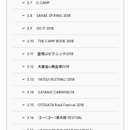
3.7
C-CAMP
3.8
SAKAE SP-RING 2018
3.9
DO IT 2018
3.10
THE CAMP BOOK 2018
3.11
空飛ぶピクニック2018
3.12
大宴会in南会津2018
3.13
YATSUI FESTIVAL! 2018
3.14
SATANIC CARNIVAL’18
3.15
OTOSATA Rock Festival 2018
3.16
ゴー！ゴー！若大将 FESTIVAL