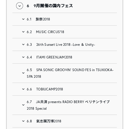
6
9月開催の国内フェス
6.1
旅祭2018
6.2
MUSIC CIRCUS’18
6.3
26th Sunset Live 2018 -Love ＆ Unity-
6.4
ITAMI GREENJAM2018
6.5
SPA SONIC GROOVIN’ SOUND FES in TSUKIOKA-
SPA 2018
6.6
TOBIUCAMP2018
6.7
JA共済 presents RADIO BERRY ベリテンライブ
2018 Special
6.8
氣志團万博2018