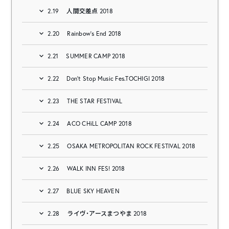
2.19
人間交差点 2018
2.20
Rainbow’s End 2018
2.21
SUMMER CAMP 2018
2.22
Don’t Stop Music Fes.TOCHIGI 2018
2.23
THE STAR FESTIVAL
2.24
ACO CHiLL CAMP 2018
2.25
OSAKA METROPOLITAN ROCK FESTIVAL 2018
2.26
WALK INN FES! 2018
2.27
BLUE SKY HEAVEN
2.28
ライヴ・アースまつやま 2018