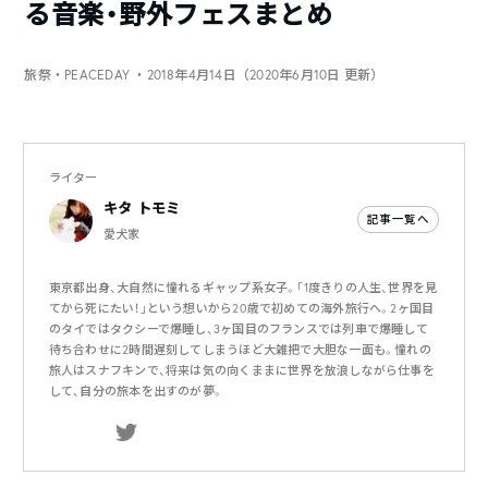
る音楽・野外フェスまとめ
旅祭・PEACEDAY
・2018年4月14日（2020年6月10日 更新）
ライター
キタ トモミ
記事一覧へ
愛犬家
東京都出身、大自然に憧れるギャップ系女子。「1度きりの人生、世界を見
てから死にたい！」という想いから20歳で初めての海外旅行へ。2ヶ国目
のタイではタクシーで爆睡し、3ヶ国目のフランスでは列車で爆睡して
待ち合わせに2時間遅刻してしまうほど大雑把で大胆な一面も。憧れの
旅人はスナフキンで、将来は気の向くままに世界を放浪しながら仕事を
して、自分の旅本を出すのが夢。