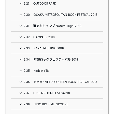
2.29
OUTDOOR PARK
2.30
OSAKA METROPOLITAN ROCK FESTIVAL 2018
2.31
道志村キャンプ Natural High！2018
2.32
CAMPASS 2018
2.33
SAKAI MEETING 2018
2.34
阿蘇ロックフェスティバル 2018
2.35
hoshioto’18
2.36
TOKYO METROPOLITAN ROCK FESTIVAL 2018
2.37
GREENROOM FESTIVAL’18
2.38
HINO BIG TIME GROOVE