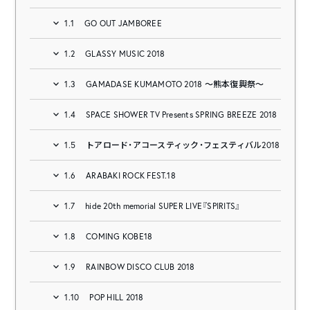
1.1
GO OUT JAMBOREE
1.2
GLASSY MUSIC 2018
1.3
GAMADASE KUMAMOTO 2018 ～熊本復興祭～
1.4
SPACE SHOWER TV Presents SPRING BREEZE 2018
1.5
トアロード・アコースティック・フェスティバル2018
1.6
ARABAKI ROCK FEST.18
1.7
hide 20th memorial SUPER LIVE『SPIRITS』
1.8
COMING KOBE18
1.9
RAINBOW DISCO CLUB 2018
1.10
POP HILL 2018