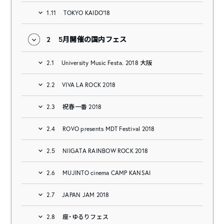
1.11
TOKYO KAIDO’18
2
5月開催の国内フェス
2.1
University Music Festa. 2018 大阪
2.2
VIVA LA ROCK 2018
2.3
祝春一番 2018
2.4
ROVO presents MDT Festival 2018
2.5
NIIGATA RAINBOW ROCK 2018
2.6
MUJINTO cinema CAMP KANSAI
2.7
JAPAN JAM 2018
2.8
座・ゆるりフェス