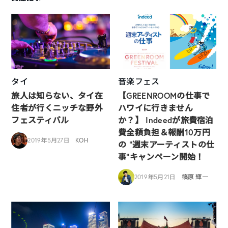
タイ
音楽フェス
旅人は知らない、タイ在
【GREENROOMの仕事で
住者が行くニッチな野外
ハワイに行きません
フェスティバル
か？】 Indeedが旅費宿泊
費全額負担＆報酬10万円
2019年5月27日
KOH
の “週末アーティストの仕
事”キャンペーン開始！
2019年5月21日
篠原 輝一