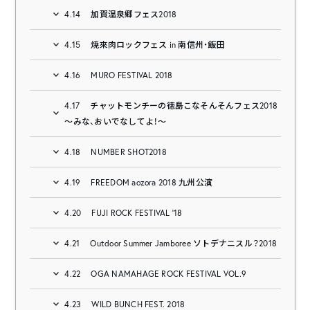
4.14
加賀温泉郷フェス2018
4.15
焼來肉ロックフェス in 南信州・飯田
4.16
MURO FESTIVAL 2018
4.17
チャットモンチーの徳島こなそんそんフェス2018
～みな、おいでなしてよ！～
4.18
NUMBER SHOT2018
4.19
FREEDOM aozora 2018 九州公演
4.20
FUJI ROCK FESTIVAL ’18
4.21
Outdoor Summer Jamboree ソトデナニスル？2018
4.22
OGA NAMAHAGE ROCK FESTIVAL VOL.9
4.23
WILD BUNCH FEST. 2018