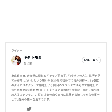
ライター
キタ トモミ
記事一覧へ
愛犬家
東京都出身、大自然に憧れるギャップ系女子。「1度きりの人生、世界を見
てから死にたい！」という想いから20歳で初めての海外旅行へ。2ヶ国目
のタイではタクシーで爆睡し、3ヶ国目のフランスでは列車で爆睡して
待ち合わせに2時間遅刻してしまうほど大雑把で大胆な一面も。憧れの
旅人はスナフキンで、将来は気の向くままに世界を放浪しながら仕事を
して、自分の旅本を出すのが夢。