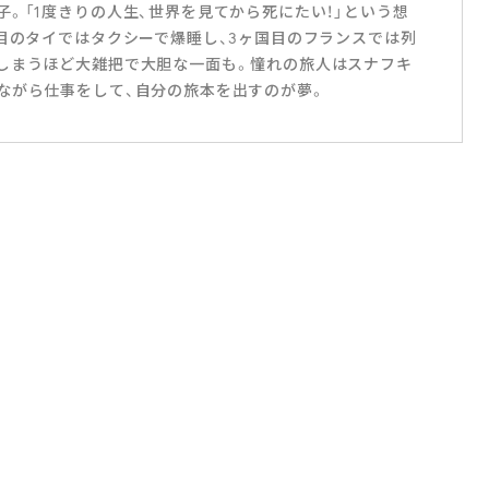
。「1度きりの人生、世界を見てから死にたい！」という想
国目のタイではタクシーで爆睡し、3ヶ国目のフランスでは列
しまうほど大雑把で大胆な一面も。憧れの旅人はスナフキ
ながら仕事をして、自分の旅本を出すのが夢。