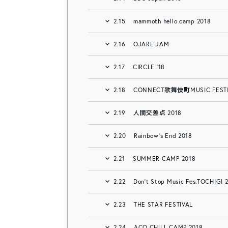
2.15
mammoth hello camp 2018
2.16
OJARE JAM
2.17
CIRCLE ‘18
2.18
CONNECT歌舞伎町MUSIC FESTIV
2.19
人間交差点 2018
2.20
Rainbow’s End 2018
2.21
SUMMER CAMP 2018
2.22
Don’t Stop Music Fes.TOCHIGI 
2.23
THE STAR FESTIVAL
2.24
ACO CHiLL CAMP 2018