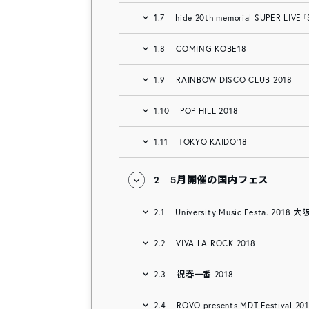
1.7
hide 20th memorial SUPER LIVE『
1.8
COMING KOBE18
1.9
RAINBOW DISCO CLUB 2018
1.10
POP HILL 2018
1.11
TOKYO KAIDO’18
2
5月開催の国内フェス
2.1
University Music Festa. 2018 大
2.2
VIVA LA ROCK 2018
2.3
祝春一番 2018
2.4
ROVO presents MDT Festival 20