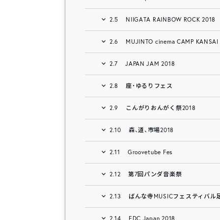
2.5
NIIGATA RAINBOW ROCK 2018
2.6
MUJINTO cinema CAMP KANSAI
2.7
JAPAN JAM 2018
2.8
座・ゆるりフェス
2.9
こんがりおんがく祭2018
2.10
森、道、市場2018
2.11
Groovetube Fes
2.12
第7回パンダ音楽祭
2.13
ばんな寺MUSICフェスティバル足利
2.14
EDC Japan 2018