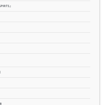
SPIRITS』
阪
18