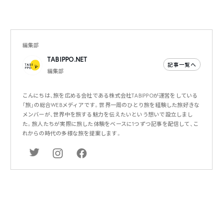
編集部
TABIPPO.NET
記事一覧へ
編集部
こんにちは、旅を広める会社である株式会社TABIPPOが運営をしている
「旅」の総合WEBメディアです。世界一周のひとり旅を経験した旅好きな
メンバーが、世界中を旅する魅力を伝えたいという想いで設立しまし
た。旅人たちが実際に旅した体験をベースに1つずつ記事を配信して、こ
れからの時代の多様な旅を提案します。