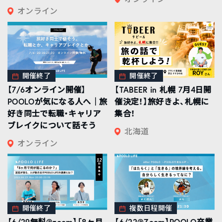
オンライン
開催終了
開催終了
【7/6オンライン開催】
【TABEER in 札幌 7月4日開
POOLOが気になる人へ｜旅
催決定！】旅好きよ、札幌に
好き同士で転職・キャリア
集合！
ブレイクについて話そう
北海道
オンライン
開催終了
複数日程開催
【6/29無料@zoom】「8ヶ月
【6/22@Zoom】POOLO卒業