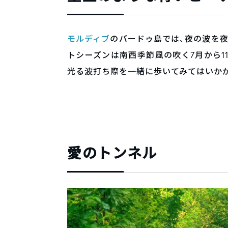
モルディブ
のバードゥ島では、夜の波を
トシーズンは南西季節風の吹く7月から1
光る波打ち際を一緒に歩いてみてはいか
愛のトンネル