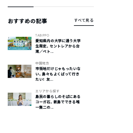
おすすめの記事
すべて見る
TABIPPO
愛知県内の大学に通う大学
生限定。セントレアから台
湾／ベト...
中国地方
市街地だけじゃもったいな
い。島々もよくばって行き
たい！ 友...
エリアから探す
島民の暮らしのそばにある
コーガ石。新島でできる唯
一無二の...