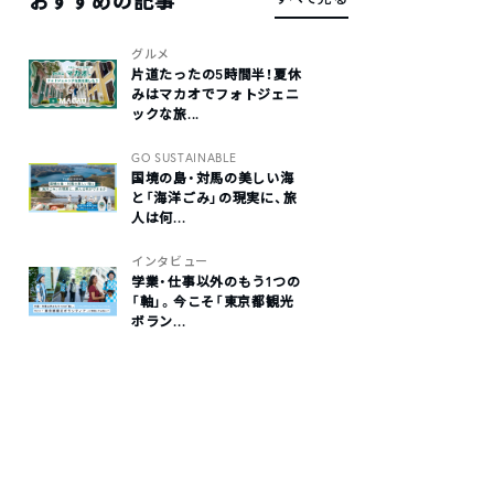
おすすめの記事
グルメ
片道たったの5時間半！夏休
みはマカオでフォトジェニ
ックな旅...
GO SUSTAINABLE
国境の島・対馬の美しい海
と「海洋ごみ」の現実に、旅
人は何...
インタビュー
学業・仕事以外のもう1つの
「軸」。今こそ「東京都観光
ボラン...