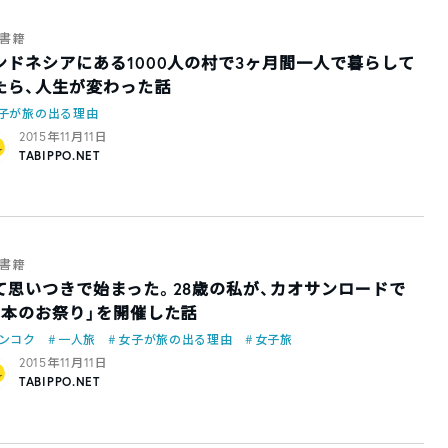
書籍
ンドネシアにある1000人の村で3ヶ月間一人で暮らして
たら、人生が変わった話
子が旅の出る理由
2015年11月11日
TABIPPO.NET
書籍
て思いつきで始まった。28歳の私が、カオサンロードで
日本のお祭り」を開催した話
ンコク
一人旅
女子が旅の出る理由
女子旅
2015年11月11日
TABIPPO.NET