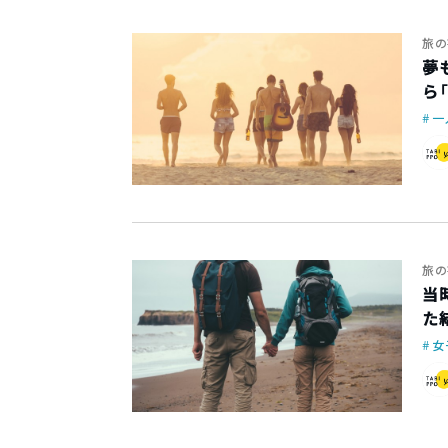
旅の
夢
ら
一
旅の
当
た
女