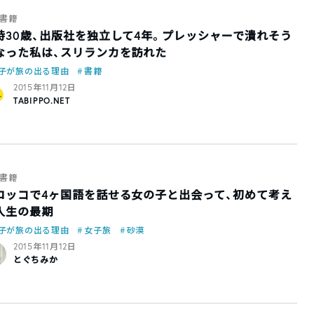
書籍
時30歳、出版社を独立して4年。プレッシャーで潰れそう
なった私は、スリランカを訪れた
子が旅の出る理由
書籍
2015年11月12日
TABIPPO.NET
書籍
ロッコで4ヶ国語を話せる女の子と出会って、初めて考え
人生の最期
子が旅の出る理由
女子旅
砂漠
2015年11月12日
とぐちみか