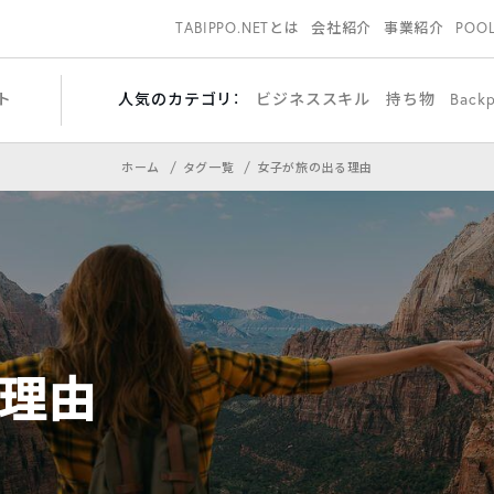
TABIPPO.NETとは
会社紹介
事業紹介
POO
ト
人気のカテゴリ：
ビジネススキル
持ち物
Back
ホーム
タグ一覧
女子が旅の出る理由
理由