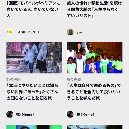
【連載】モバイルボヘミアンに
旅人の憧れ！“移動生活”を続け
向いている人、向いていない
る四角大輔の『人生やらなく
人
ていいリスト』
TABIPPO.NET
yui
旅の書籍
旅の書籍
「本当にやりたいことは知ら
「人生は自分で進めるもの」で
ない世界にあった」たくさん
きることを全力して良いとい
の知らないことを知る旅
うことを学んだ旅
桃（Momo）
桃（Momo）