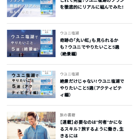
これで完璧！ウユニ塩湖のプラン
を徹底的にリアルに組んでみた！
ウユニ塩湖
奇跡の「丸い虹」も見られるか
も？ウユニでやりたいこと5選
（絶景編）
ウユニ塩湖
絶景だけじゃない！ウユニ塩湖で
やりたいこと5選（アクティビテ
ィ編）
旅の書籍
【連載】必要なのは“何者”かにな
るスキル？旅するように働き、生
きるには