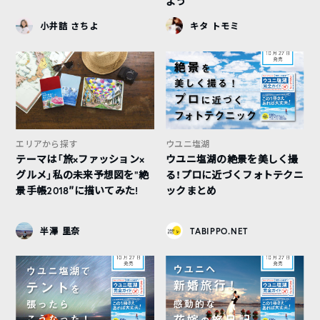
よう
小井詰 さちよ
キタ トモミ
エリアから探す
ウユニ塩湖
テーマは「旅×ファッション×
ウユニ塩湖の絶景を美しく撮
グルメ」私の未来予想図を”絶
る！プロに近づくフォトテクニ
景手帳2018″に描いてみた!
ックまとめ
半澤 里奈
TABIPPO.NET