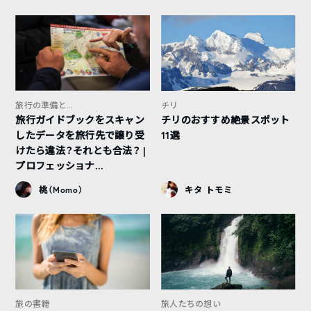
旅行の準備と...
チリ
旅行ガイドブックをスキャン
チリのおすすめ絶景スポット
したデータを旅行先で譲り受
11選
けたら違法？それとも合法？ |
プロフェッショナ...
桃（Momo）
キタ トモミ
旅の書籍
旅人たちの想い