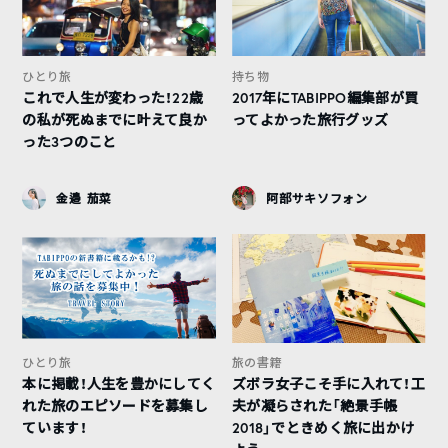
ひとり旅
持ち物
これで人生が変わった！22歳
2017年にTABIPPO編集部が買
の私が死ぬまでに叶えて良か
ってよかった旅行グッズ
った3つのこと
金邉 茄菜
阿部サキソフォン
ひとり旅
旅の書籍
本に掲載！人生を豊かにしてく
ズボラ女子こそ手に入れて！工
れた旅のエピソードを募集し
夫が凝らされた「絶景手帳
ています！
2018」でときめく旅に出かけ