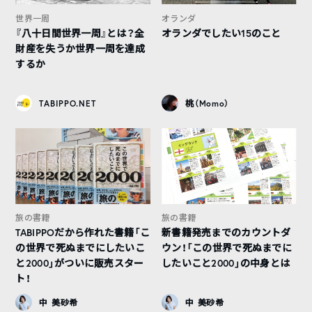
世界一周
オランダ
『八十日間世界一周』とは？全
オランダでしたい15のこと
財産を失うか世界一周を達成
するか
TABIPPO.NET
桃（Momo）
旅の書籍
旅の書籍
TABIPPOだから作れた書籍「こ
新書籍発売までのカウントダ
の世界で死ぬまでにしたいこ
ウン！「この世界で死ぬまでに
と2000」がついに販売スター
したいこと2000」の中身とは
ト！
中 美砂希
中 美砂希