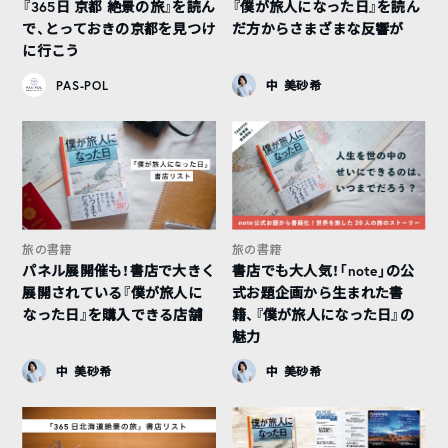
『365日 京都 絶景の旅』を読ん
『僕が旅人になった日』を読ん
で、とっておきの京都を見つけ
だ方からさまざまな反響が
に行こう
PAS-POL
中 美砂希
旅の書籍
旅の書籍
パネル展開催も！書店で大きく
書店でも大人気！「note」の公
展開されている『僕が旅人に
式お題企画から生まれた書
なった日』を購入できる店舗
籍、『僕が旅人になった日』の
魅力
中 美砂希
中 美砂希