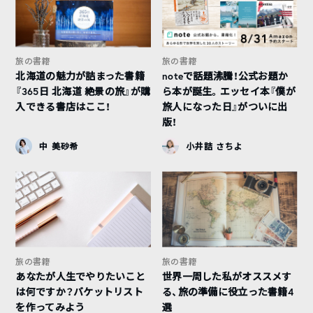
旅の書籍
旅の書籍
北海道の魅力が詰まった書籍
noteで話題沸騰！公式お題か
『365日 北海道 絶景の旅』が購
ら本が誕生。エッセイ本『僕が
入できる書店はここ！
旅人になった日』がついに出
版！
中 美砂希
小井詰 さちよ
旅の書籍
旅の書籍
あなたが人生でやりたいこと
世界一周した私がオススメす
は何ですか？バケットリスト
る、旅の準備に役立った書籍4
を作ってみよう
選