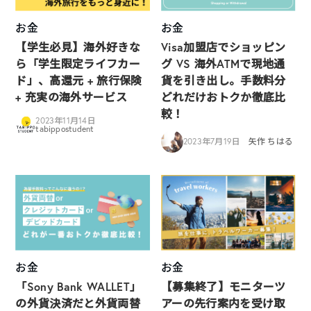
お金
お金
【学生必見】海外好きな
Visa加盟店でショッピン
ら「学生限定ライフカー
グ VS 海外ATMで現地通
ド」、高還元 + 旅行保険
貨を引き出し。手数料分
+ 充実の海外サービス
どれだけおトクか徹底比
較！
2023年11月14日
tabippostudent
2023年7月19日
矢作 ちはる
お金
お金
「Sony Bank WALLET」
【募集終了】モニターツ
の外貨決済だと外貨両替
アーの先行案内を受け取