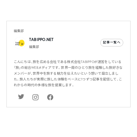
編集部
TABIPPO.NET
記事一覧へ
編集部
こんにちは、旅を広める会社である株式会社TABIPPOが運営をしている
「旅」の総合WEBメディアです。世界一周のひとり旅を経験した旅好きな
メンバーが、世界中を旅する魅力を伝えたいという想いで設立しまし
た。旅人たちが実際に旅した体験をベースに1つずつ記事を配信して、こ
れからの時代の多様な旅を提案します。