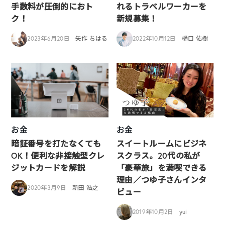
手数料が圧倒的におト
れるトラベルワーカーを
ク！
新規募集！
2023年6月20日
矢作 ちはる
2022年10月12日
樋口 佑樹
お金
お金
暗証番号を打たなくても
スイートルームにビジネ
OK！便利な非接触型クレ
スクラス。20代の私が
ジットカードを解説
「豪華旅」を満喫できる
理由／つゆ子さんインタ
2020年3月9日
新田 浩之
ビュー
2019年10月2日
yui