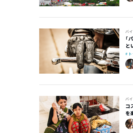
バイ
「
と
ト
バイ
コ
を