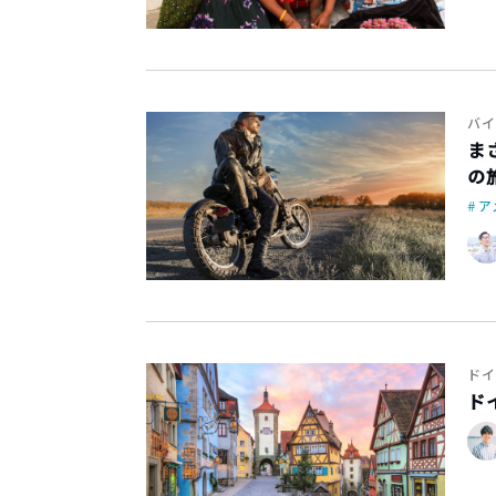
バイ
ま
の
ア
ドイ
ド