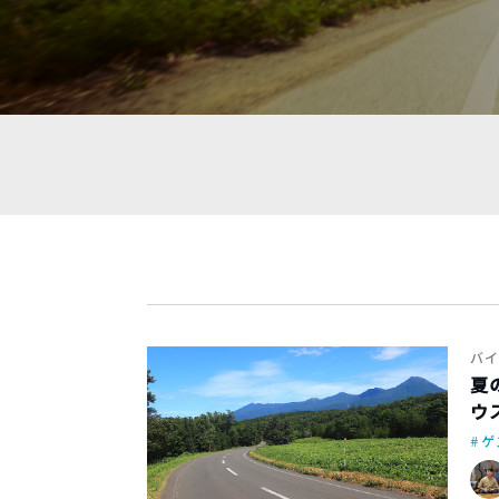
バイ
夏
ウ
ゲ