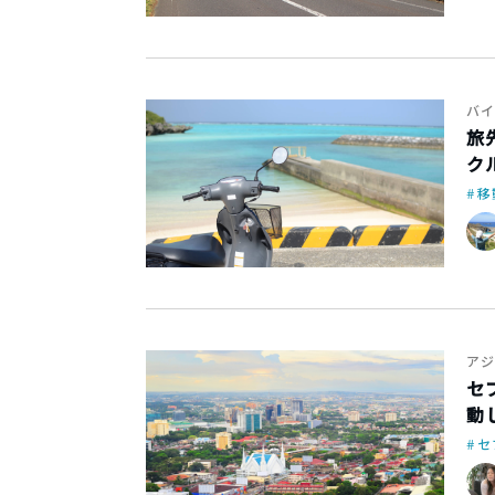
バイ
旅
ク
移
アジ
セ
動
セ