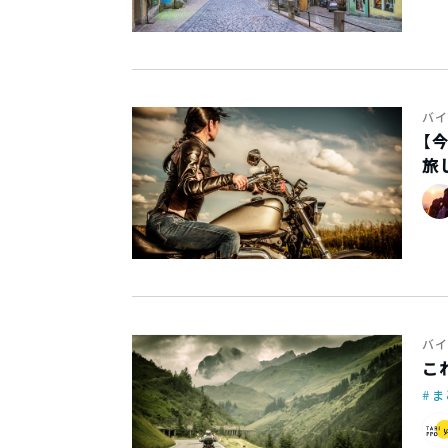
バイ
【
旅
バイ
こ
ま