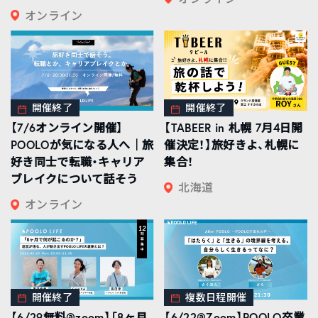
オンライン
開催終了
開催終了
【7/6オンライン開催】
【TABEER in 札幌 7月4日開
POOLOが気になる人へ｜旅
催決定！】旅好きよ、札幌に
好き同士で転職・キャリア
集合！
ブレイクについて話そう
北海道
オンライン
開催終了
複数日程開催
【6/29無料@zoom】「8ヶ月
【6/22@Zoom】POOLO卒業