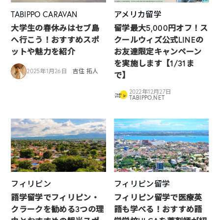
TABIPPO CARAVAN
アメリカ留学
大学生の春休みはセブ島
留学最大5,000円オフ！ス
へ行こう！おすすめスポ
クールウィズ公式LINEの
ットや魅力を紹介
お友達限定キャンペーン
を実施します【1/31ま
2025年1月26日
吉住 拓人
で】
2022年12月27日
TABIPPO.NET
フィリピン
フィリピン留学
語学留学でフィリピン・
フィリピン留学で医療英
クラークを勧める3つの理
語も学べる！おすすめ語