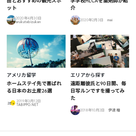
由とおすすめの観光スポ
学学校HLCAを薬剤師が紹
ット
介
2020年4月30日
2020年2月3日
mai
arukutabizukan
アメリカ留学
エリアから探す
ホームステイ先で喜ばれ
遠距離彼氏と90日間、毎
る日本のお土産26選
日写ルンですを撮ってみ
た
2019年3月12日
TABIPPO.NET
2018年10月2日
伊達 瞳