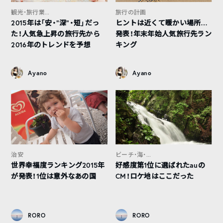
観光・旅行業...
旅行の計画
2015年は「安・“深”・短」だっ
ヒントは近くて暖かい場所…
た！人気急上昇の旅行先から
発表！年末年始人気旅行先ラン
2016年のトレンドを予想
キング
Ayano
Ayano
治安
ビーチ・海・...
世界幸福度ランキング2015年
好感度第1位に選ばれたauの
が発表！1位は意外なあの国
CM！ロケ地はここだった
RORO
RORO