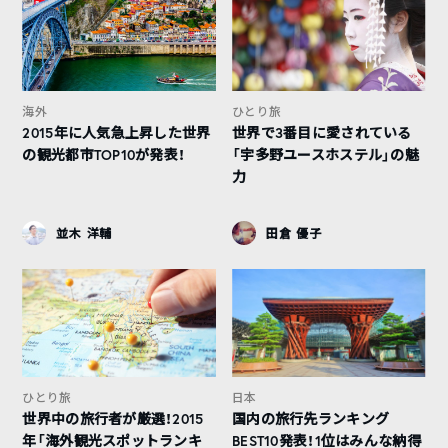
海外
ひとり旅
2015年に人気急上昇した世界
世界で3番目に愛されている
の観光都市TOP10が発表！
「宇多野ユースホステル」の魅
力
並木 洋輔
田倉 優子
ひとり旅
日本
世界中の旅行者が厳選！2015
国内の旅行先ランキング
年「海外観光スポットランキ
BEST10発表！1位はみんな納得