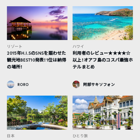
リゾート
ハワイ
2015年H.I.SのSNSを賑わせた
利用者のレビュー★★★★☆
観光地BEST10発表！1位は納得
以上！オアフ島のコスパ最強ホ
の場所！
テルまとめ
RORO
阿部サキソフォン
日本
ひとり旅