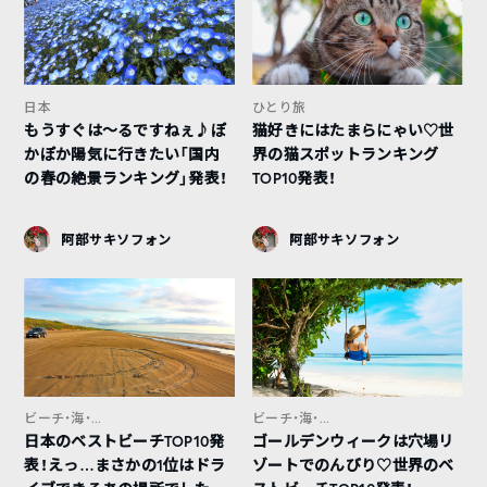
日本
ひとり旅
もうすぐは〜るですねぇ♪ぽ
猫好きにはたまらにゃい♡世
かぽか陽気に行きたい「国内
界の猫スポットランキング
の春の絶景ランキング」発表！
TOP10発表！
阿部サキソフォン
阿部サキソフォン
ビーチ・海・...
ビーチ・海・...
日本のベストビーチTOP10発
ゴールデンウィークは穴場リ
表！えっ…まさかの1位はドラ
ゾートでのんびり♡世界のベ