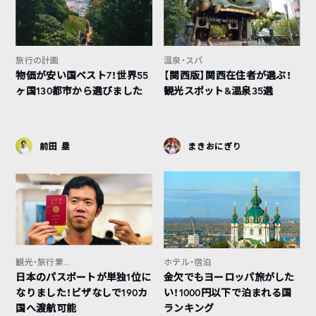
旅行の計画
温泉・スパ
物価が安い国ベスト7！世界55
【関西版】関西在住者が選ぶ！
ヶ国130都市から選びました
観光スポット&温泉35選
前田 塁
まきおにぎり
観光・旅行業...
ホテル・宿泊
日本のパスポートが単独1位に
金欠でもヨーロッパ旅がした
なりました！ビザなしで190カ
い！1000円以下で泊まれる国
国へ渡航可能
ランキング