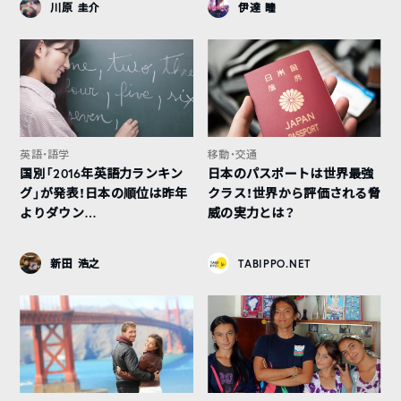
川原 圭介
伊達 瞳
英語・語学
移動・交通
国別「2016年英語力ランキン
日本のパスポートは世界最強
グ」が発表！日本の順位は昨年
クラス！世界から評価される脅
よりダウン…
威の実力とは？
新田 浩之
TABIPPO.NET