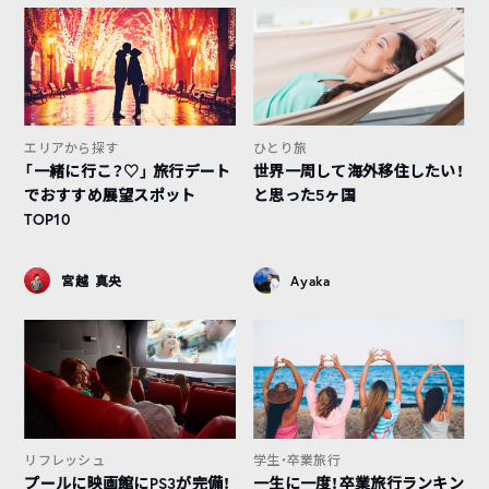
エリアから探す
ひとり旅
「一緒に行こ？♡」 旅行デート
世界一周して海外移住したい！
でおすすめ展望スポット
と思った5ヶ国
TOP10
宮越 真央
Ayaka
リフレッシュ
学生・卒業旅行
プールに映画館にPS3が完備！
一生に一度！卒業旅行ランキン