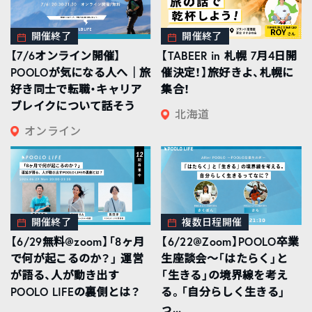
開催終了
開催終了
【7/6オンライン開催】
【TABEER in 札幌 7月4日開
POOLOが気になる人へ｜旅
催決定！】旅好きよ、札幌に
好き同士で転職・キャリア
集合！
ブレイクについて話そう
北海道
オンライン
開催終了
複数日程開催
【6/29無料@zoom】「8ヶ月
【6/22@Zoom】POOLO卒業
で何が起こるのか？」 運営
生座談会〜「はたらく」と
が語る、人が動き出す
「生きる」の境界線を考え
POOLO LIFEの裏側とは？
る。「自分らしく生きる」
っ...