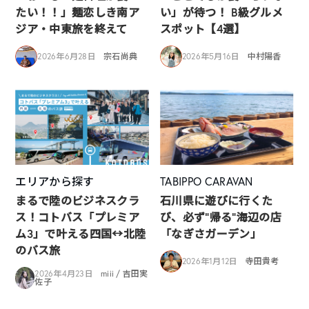
たい！！」麺恋しき南ア
い」が待つ！ B級グルメ
ジア・中東旅を終えて
スポット【4選】
2026年6月28日
宗石尚典
2026年5月16日
中村陽香
エリアから探す
TABIPPO CARAVAN
まるで陸のビジネスクラ
石川県に遊びに行くた
ス！コトバス「プレミア
び、必ず”帰る”海辺の店
ム3」で叶える四国↔︎北陸
「なぎさガーデン」
のバス旅
2026年1月12日
寺田貴考
2026年4月23日
miii / 吉田実
佐子