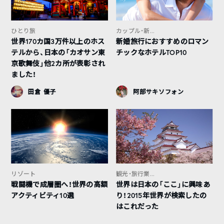
ひとり旅
カップル・新...
世界170カ国3万件以上のホス
新婚旅行におすすめのロマン
テルから、日本の「カオサン東
チックなホテルTOP10
京歌舞伎」他2カ所が表彰され
ました！
田倉 優子
阿部サキソフォン
リゾート
観光・旅行業...
戦闘機で成層圏へ！世界の高額
世界は日本の「ここ」に興味あ
アクティビティ10選
り！2015年世界が検索したの
はこれだった