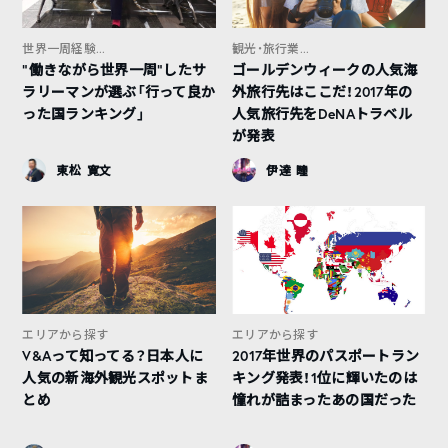
世界一周経験...
観光・旅行業...
“働きながら世界一周”したサ
ゴールデンウィークの人気海
ラリーマンが選ぶ「行って良か
外旅行先はここだ！2017年の
った国ランキング」
人気旅行先をDeNAトラベル
が発表
東松 寛文
伊達 瞳
エリアから探す
エリアから探す
V&Aって知ってる？日本人に
2017年世界のパスポートラン
人気の新海外観光スポットま
キング発表！1位に輝いたのは
とめ
憧れが詰まったあの国だった