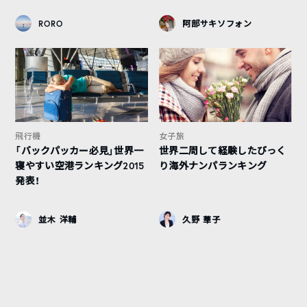
RORO
阿部サキソフォン
飛行機
女子旅
「バックパッカー必見」世界一
世界二周して経験したびっく
寝やすい空港ランキング2015
り海外ナンパランキング
発表！
並木 洋輔
久野 華子