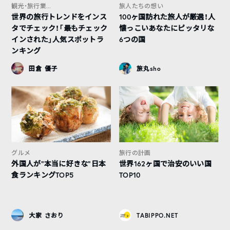
観光・旅行業...
旅人たちの想い
世界の旅行トレンドをインス
100ヶ国訪れた旅人が厳選！人
タでチェック！「最もチェック
懐っこいあなたにピッタリな
インされた」人気スポットラ
6つの国
ンキング
田倉 優子
旅丸sho
グルメ
旅行の計画
外国人が“本当に好きな”日本
世界162ヶ国で治安のいい国
食ランキングTOP5
TOP10
大家 さおり
TABIPPO.NET