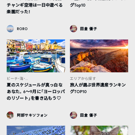
チャンギ空港は一日中遊べる
グTop10
楽園だった！
RORO
田倉 優子
ビーチ・海・...
エリアから探す
夏のスケジュールが真っ白な
旅人が選ぶ世界遺産ランキン
あなた。6〜9月に「ヨーロッパ
グTOP10
のリゾート」を書き込もう♡
阿部サキソフォン
田倉 優子