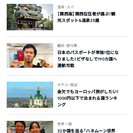
温泉・スパ
【関西版】関西在住者が選ぶ！観
光スポット&温泉35選
観光・旅行業...
日本のパスポートが単独1位にな
りました！ビザなしで190カ国へ
渡航可能
ホテル・宿泊
金欠でもヨーロッパ旅がしたい！
1000円以下で泊まれる国ランキ
ング
世界一周
32か国を巡る「ハネムーン世界