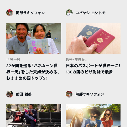
阿部サキソフォン
コバヤシ ヨシトモ
世界一周
観光・旅行業...
32か国を巡る「ハネムーン世
日本のパスポートが世界一に！
界一周」をした夫婦が決める、
180カ国のビザ免除で最多
おすすめの国トップ5！
前田 哲都
阿部サキソフォン