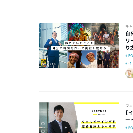
キャ
自
リ
り方
P
イ
ウェ
【
ー
P