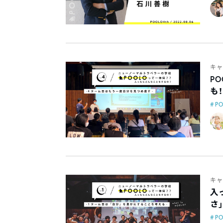
キャ
P
も
P
キャ
入
さ
P