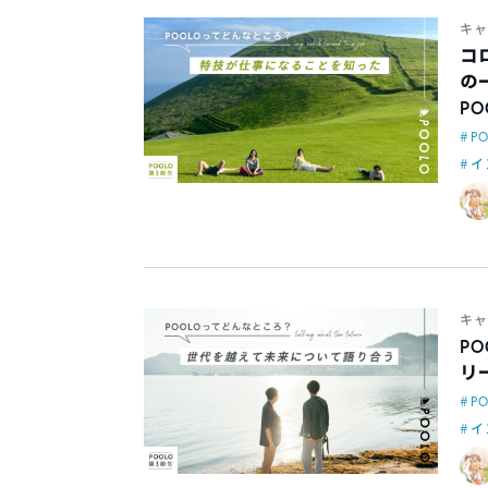
キャ
コ
の
P
P
イ
キャ
P
リ
P
イ