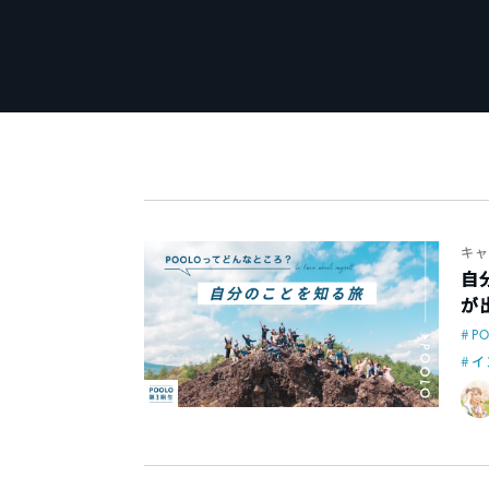
キャ
自
が
P
イ