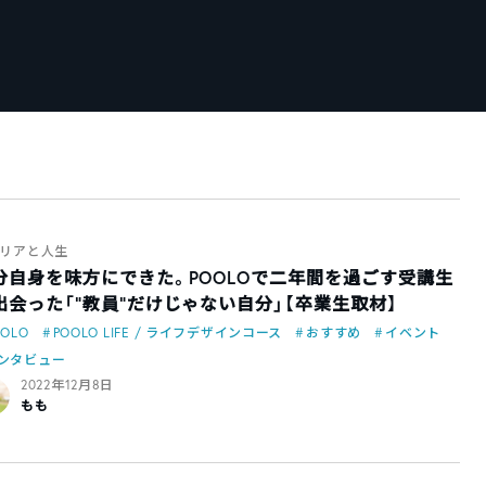
リアと人生
分自身を味方にできた。POOLOで二年間を過ごす受講生
出会った「“教員”だけじゃない自分」【卒業生取材】
OOLO
POOLO LIFE / ライフデザインコース
おすすめ
イベント
ンタビュー
2022年12月8日
もも