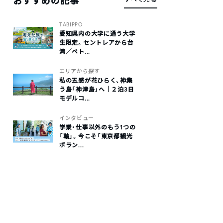
おすすめの記事
TABIPPO
愛知県内の大学に通う大学
生限定。セントレアから台
湾／ベト...
エリアから探す
私の五感が花ひらく、神集
う島「神津島」へ｜２泊3日
モデルコ...
インタビュー
学業・仕事以外のもう1つの
「軸」。今こそ「東京都観光
ボラン...