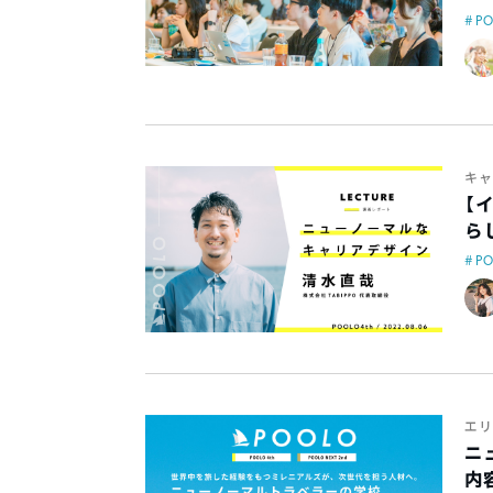
P
キャ
【
ら
P
エリ
ニ
内