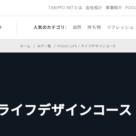
TABIPPO.NETとは
会社紹介
事業紹介
POO
ト
人気のカテゴリ：
自然
持ち物
リフレッシュ
ホーム
タグ一覧
POOLO LIFE / ライフデザインコース
E / ライフデザインコース