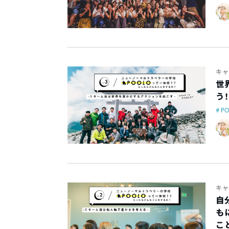
キャ
世
う
P
キャ
自
も
こ