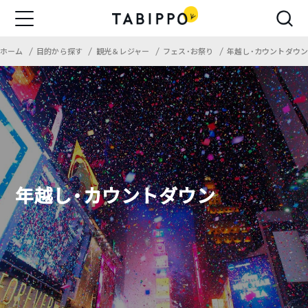
ホーム
目的から探す
観光＆レジャー
フェス・お祭り
年越し・カウントダウ
年越し・カウントダウン