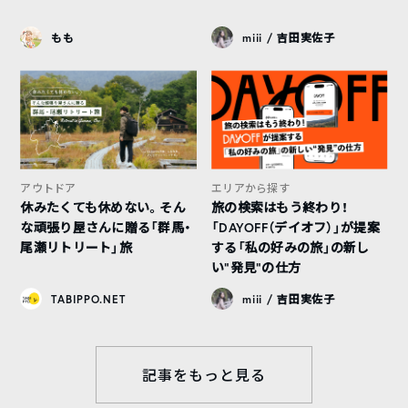
もも
miii / 吉田実佐子
アウトドア
エリアから探す
休みたくても休めない。そん
旅の検索はもう終わり！
な頑張り屋さんに贈る「群馬・
「DAYOFF（デイオフ）」が提案
尾瀬リトリート」旅
する「私の好みの旅」の新し
い“発見”の仕方
TABIPPO.NET
miii / 吉田実佐子
記事をもっと見る