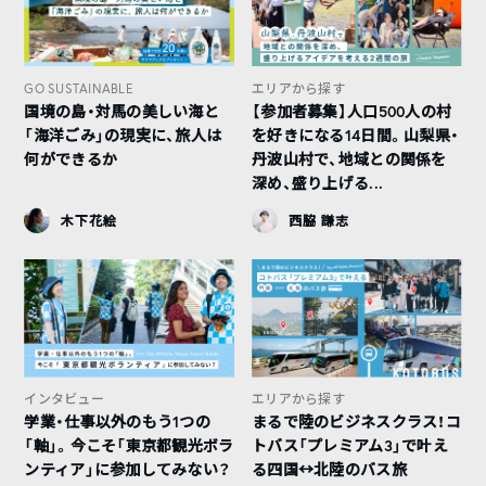
GO SUSTAINABLE
エリアから探す
国境の島・対馬の美しい海と
【参加者募集】人口500人の村
「海洋ごみ」の現実に、旅人は
を好きになる14日間。山梨県・
何ができるか
丹波山村で、地域との関係を
深め、盛り上げる...
木下花絵
西脇 謙志
インタビュー
エリアから探す
学業・仕事以外のもう1つの
まるで陸のビジネスクラス！コ
「軸」。今こそ「東京都観光ボラ
トバス「プレミアム3」で叶え
ンティア」に参加してみない？
る四国↔︎北陸のバス旅