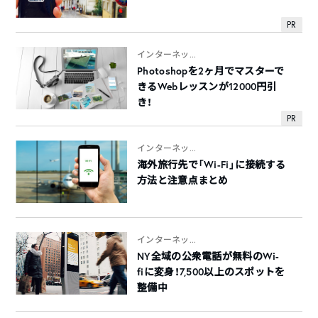
PR
インターネッ...
Photoshopを2ヶ月でマスターで
きるWebレッスンが12000円引
き！
PR
インターネッ...
海外旅行先で「Wi-Fi」に接続する
方法と注意点まとめ
インターネッ...
NY全域の公衆電話が無料のWi-
fiに変身！7,500以上のスポットを
整備中