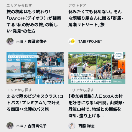
エリアから探す
アウトドア
旅の検索はもう終わり！
休みたくても休めない。そん
「DAYOFF（デイオフ）」が提案
な頑張り屋さんに贈る「群馬・
する「私の好みの旅」の新し
尾瀬リトリート」旅
い“発見”の仕方
miii / 吉田実佐子
TABIPPO.NET
エリアから探す
エリアから探す
まるで陸のビジネスクラス！コ
【参加者募集】人口500人の村
トバス「プレミアム3」で叶え
を好きになる14日間。山梨県・
る四国↔︎北陸のバス旅
丹波山村で、地域との関係を
深め、盛り上げる...
miii / 吉田実佐子
西脇 謙志