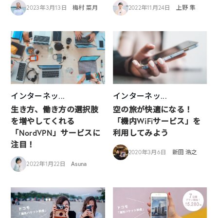
2023年3月13日
梅村 菜月
2022年11月24日
上野 隼
インターネッ...
インターネッ...
生き方、働き方の選択肢
空の旅が快適になる！
を増やしてくれる
「機内WiFiサービス」を
「NordVPN」サービスに
利用してみよう
注目！
2020年3月6日
新田 浩之
2022年1月22日
Asuna