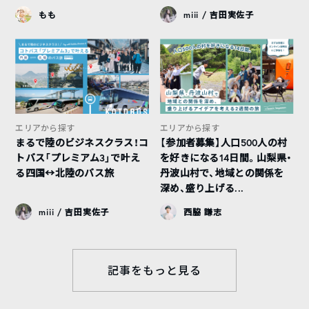
もも
miii / 吉田実佐子
エリアから探す
エリアから探す
まるで陸のビジネスクラス！コ
【参加者募集】人口500人の村
トバス「プレミアム3」で叶え
を好きになる14日間。山梨県・
る四国↔︎北陸のバス旅
丹波山村で、地域との関係を
深め、盛り上げる...
miii / 吉田実佐子
西脇 謙志
記事をもっと見る