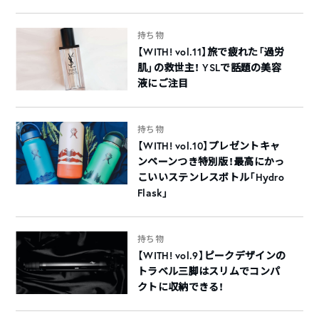
持ち物
【WITH! vol.11】旅で疲れた「過労
肌」の救世主！ YSLで話題の美容
液にご注目
持ち物
【WITH! vol.10】プレゼントキャ
ンペーンつき特別版！最高にかっ
こいいステンレスボトル「Hydro
Flask」
持ち物
【WITH! vol.9】ピークデザインの
トラベル三脚はスリムでコンパ
クトに収納できる！