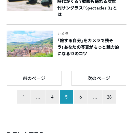
時代がくる？動画も撮れる次世
代サングラス「Spectacles 3」と
は
カメラ
「旅する自分」をカメラで残そ
う！あなたの写真がもっと魅力的
になる13のコツ
前のページ
次のページ
1
…
4
5
6
…
28