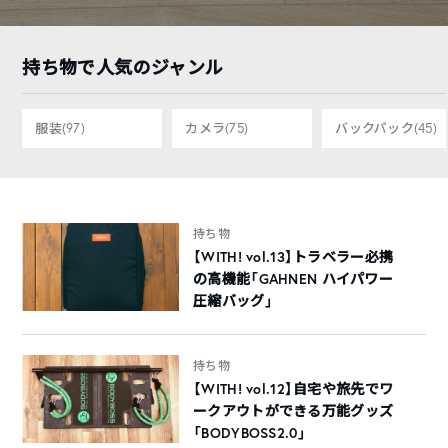
持ち物で人気のジャンル
服装
(97)
カメラ
(75)
バックパック
(45)
持ち物
【WITH! vol.13】トラベラー必携
の高機能「GAHNEN ハイパワー
圧縮バッグ」
持ち物
【WITH! vol.12】自宅や旅先でワ
ークアウトができる万能グッズ
「BODYBOSS2.0」