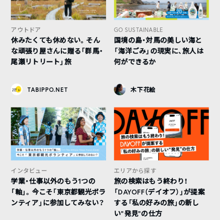
アウトドア
GO SUSTAINABLE
休みたくても休めない。そん
国境の島・対馬の美しい海と
な頑張り屋さんに贈る「群馬・
「海洋ごみ」の現実に、旅人は
尾瀬リトリート」旅
何ができるか
TABIPPO.NET
木下花絵
インタビュー
エリアから探す
学業・仕事以外のもう1つの
旅の検索はもう終わり！
「軸」。今こそ「東京都観光ボラ
「DAYOFF（デイオフ）」が提案
ンティア」に参加してみない？
する「私の好みの旅」の新し
い“発見”の仕方