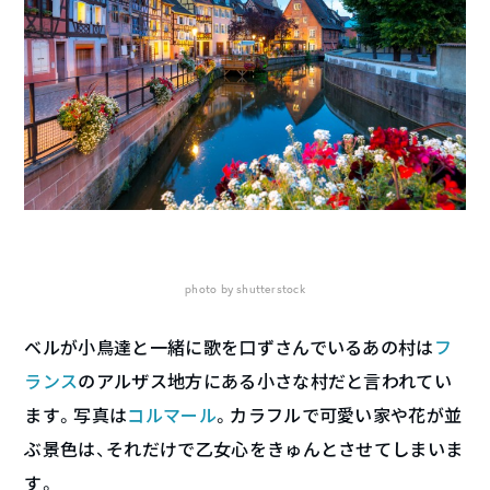
photo by shutterstock
ベルが小鳥達と一緒に歌を口ずさんでいるあの村は
フ
ランス
のアルザス地方にある小さな村だと言われてい
ます。写真は
コルマール
。カラフルで可愛い家や花が並
ぶ景色は、それだけで乙女心をきゅんとさせてしまいま
す。