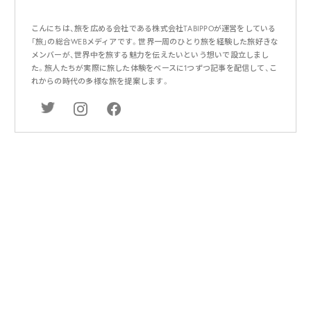
こんにちは、旅を広める会社である株式会社TABIPPOが運営をしている
「旅」の総合WEBメディアです。世界一周のひとり旅を経験した旅好きな
メンバーが、世界中を旅する魅力を伝えたいという想いで設立しまし
た。旅人たちが実際に旅した体験をベースに1つずつ記事を配信して、こ
れからの時代の多様な旅を提案します。