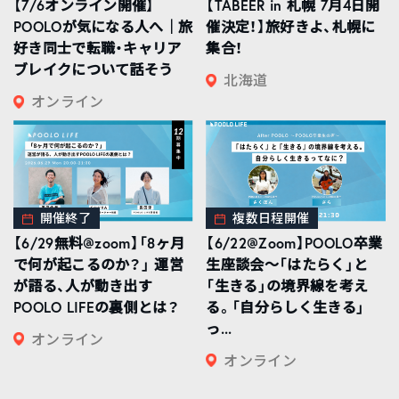
【7/6オンライン開催】
【TABEER in 札幌 7月4日開
POOLOが気になる人へ｜旅
催決定！】旅好きよ、札幌に
好き同士で転職・キャリア
集合！
ブレイクについて話そう
北海道
オンライン
開催終了
複数日程開催
【6/29無料@zoom】「8ヶ月
【6/22@Zoom】POOLO卒業
で何が起こるのか？」 運営
生座談会〜「はたらく」と
が語る、人が動き出す
「生きる」の境界線を考え
POOLO LIFEの裏側とは？
る。「自分らしく生きる」
っ...
オンライン
オンライン