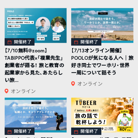
開催終了
開催終了
【7/10無料@zoom】
【7/13オンライン開催】
TABIPPO代表×「複業先生」
POOLOが気になる人へ｜旅
創業者が語る！ 旅と教育の
好き同士でワーホリ・世界
起業家から見た、あたらし
一周について話そう
い旅...
オンライン
オンライン
開催終了
開催終了