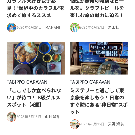
カラフル大好き女子必
個性が爆発の特別なビー
見！”世界中のカラフル”を
ルを。クラフトビールを
求めて旅するススメ
楽しむ旅の魅力に迫る！
2026年6月29日
MANAMI
2026年6月27日
岩田壮
TABIPPO CARAVAN
TABIPPO CARAVAN
「ここでしか食べられな
ミステリーと過ごして東
い」が待つ！ B級グルメ
京旅を楽しもう！日常の
スポット【4選】
すぐ隣にある”非日常”スポ
ット
2026年5月16日
中村陽香
2026年5月15日
天野 澪奈