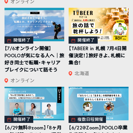
オンライン
開催終了
開催終了
【7/6オンライン開催】
【TABEER in 札幌 7月4日開
POOLOが気になる人へ｜旅
催決定！】旅好きよ、札幌に
好き同士で転職・キャリア
集合！
ブレイクについて話そう
北海道
オンライン
開催終了
複数日程開催
【6/29無料@zoom】「8ヶ月
【6/22@Zoom】POOLO卒業