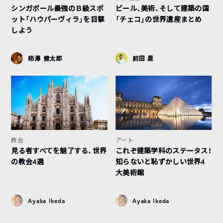
シンガポール最強のＢ級スポ
ビール、美術、そして建築の国
ット「ハウパーヴィラ」を目撃
「チェコ」の世界遺産まとめ
しよう
柿澤 健太郎
前田 塁
教会
アート
見る者すべてを魅了する、世界
これぞ建築学科のステータス！
の教会4選
知らないと恥ずかしい世界4
大美術館
Ayaka Ikeda
Ayaka Ikeda