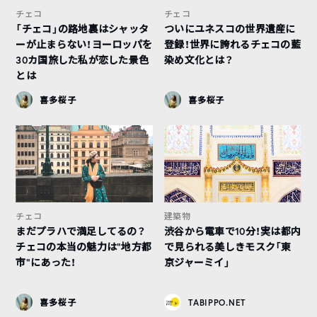
チェコ
チェコ
「チェコ」の路地裏はシャッタ
ついにユネスコの世界遺産に
ーが止まらない！ヨーロッパを
登録！世界に誇れるチェコの藍
30カ国旅した私が恋した景色
染め文化とは？
とは
喜多桜子
喜多桜子
チェコ
建築物
まだプラハで満足してるの？
渋谷から電車で10分！実は都内
チェコの本当の魅力は“地方都
で見られる美しきモスク「東
市”にあった！
京ジャーミイ」
喜多桜子
TABIPPO.NET