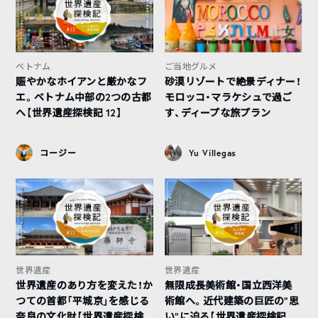
ベトナム
ご当地グルメ
賑やかなホイアンと厳かなフ
砂漠リゾートで絶景ディナー！
エ。ベトナム中部の2つの古都
モロッコ・マラケシュで過ご
へ【世界遺産探検記 12】
す、ディープな旅プラン
コージー
Yu Villegas
世界遺産
世界遺産
世界遺産のあり方を変えた！か
無限成長美術館・国立西洋美
つての首都「平城京」を感じる
術館へ。近代建築の巨匠の”思
奈良の文化財【世界遺産探検
い”に迫る【世界遺産探検記