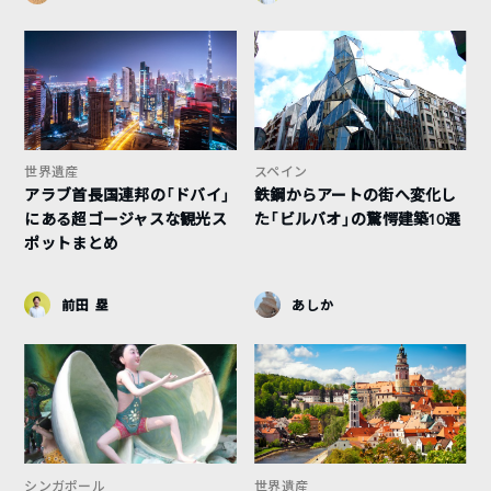
世界遺産
スペイン
アラブ首長国連邦の「ドバイ」
鉄鋼からアートの街へ変化し
にある超ゴージャスな観光ス
た「ビルバオ」の驚愕建築10選
ポットまとめ
前田 塁
あしか
シンガポール
世界遺産