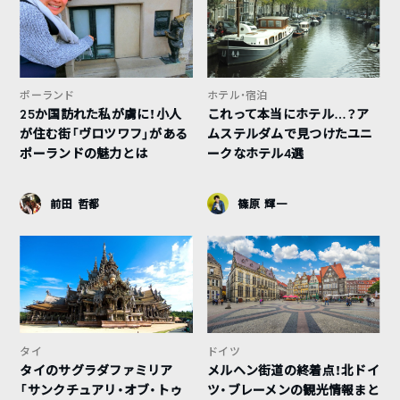
ポーランド
ホテル・宿泊
25か国訪れた私が虜に！小人
これって本当にホテル…？ア
が住む街「ヴロツワフ」がある
ムステルダムで見つけたユニ
ポーランドの魅力とは
ークなホテル4選
前田 哲都
篠原 輝一
タイ
ドイツ
タイのサグラダファミリア
メルヘン街道の終着点！北ドイ
「サンクチュアリ・オブ・トゥ
ツ・ブレーメンの観光情報まと