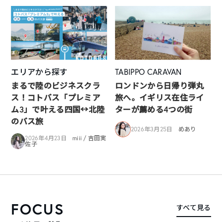
エリアから探す
TABIPPO CARAVAN
まるで陸のビジネスクラ
ロンドンから日帰り弾丸
ス！コトバス「プレミア
旅へ。イギリス在住ライ
ム3」で叶える四国↔︎北陸
ターが薦める4つの街
のバス旅
2026年3月25日
めあり
2026年4月23日
miii / 吉田実
佐子
FOCUS
すべて見る