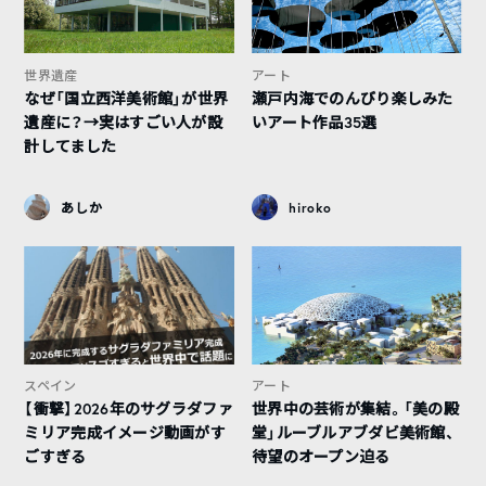
世界遺産
アート
なぜ「国立西洋美術館」が世界
瀬戸内海でのんびり楽しみた
遺産に？→実はすごい人が設
いアート作品35選
計してました
あしか
hiroko
スペイン
アート
【衝撃】2026年のサグラダファ
世界中の芸術が集結。「美の殿
ミリア完成イメージ動画がす
堂」ルーブルアブダビ美術館、
ごすぎる
待望のオープン迫る