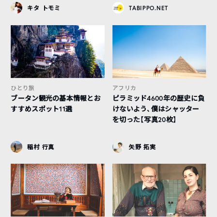
キタ トモミ
TABIPPO.NET
ひとり旅
アフリカ
ブータン観光の基本情報とお
ピラミッド4600年の歴史に負
すすめスポット11選
けないよう、僕はシャッター
を切った【写真20枚】
稲村 行真
矢野 拓実