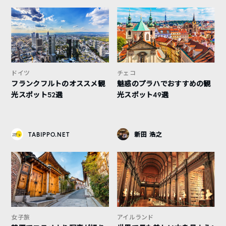
ドイツ
チェコ
フランクフルトのオススメ観
魅惑のプラハでおすすめの観
光スポット52選
光スポット49選
TABIPPO.NET
新田 浩之
女子旅
アイルランド