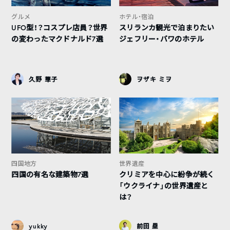
グルメ
ホテル・宿泊
UFO型！？コスプレ店員？世界
スリランカ観光で泊まりたい
の変わったマクドナルド7選
ジェフリー・バワのホテル
久野 華子
ヲザキ ミヲ
四国地方
世界遺産
四国の有名な建築物7選
クリミアを中心に紛争が続く
「ウクライナ」の世界遺産と
は？
yukky
前田 塁