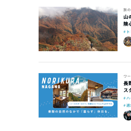
旅の
山
険
ト
ワー
長
ス
ハ
週