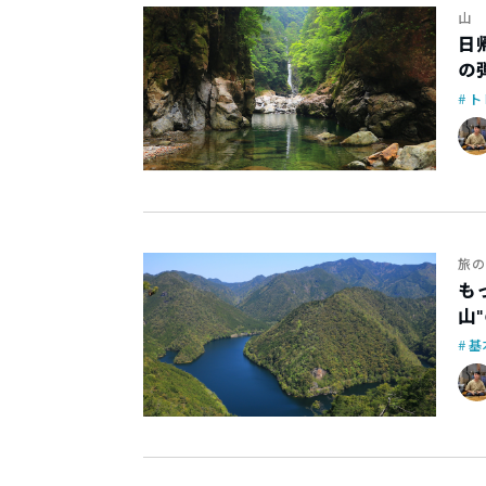
山
日
の
ト
旅の
も
山
基