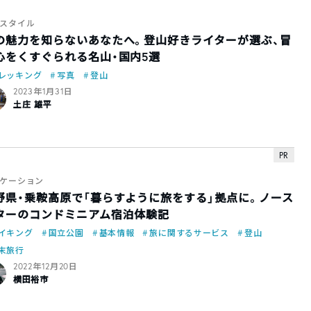
スタイル
の魅力を知らないあなたへ。登山好きライターが選ぶ、冒
心をくすぐられる名山・国内5選
レッキング
写真
登山
2023年1月31日
土庄 雄平
PR
ケーション
野県・乗鞍高原で「暮らすように旅をする」拠点に。ノース
ターのコンドミニアム宿泊体験記
イキング
国立公園
基本情報
旅に関するサービス
登山
末旅行
2022年12月20日
横田裕市