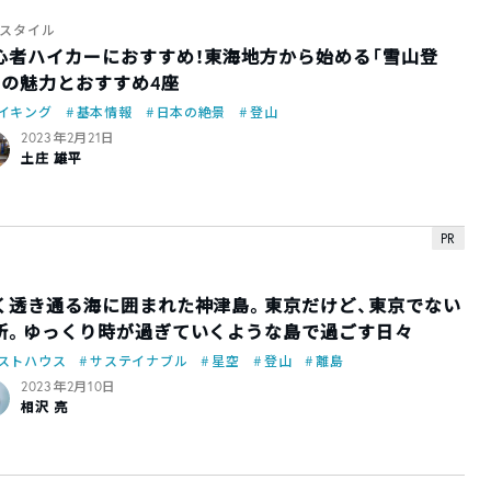
スタイル
心者ハイカーにおすすめ！東海地方から始める「雪山登
」の魅力とおすすめ4座
イキング
基本情報
日本の絶景
登山
2023年2月21日
土庄 雄平
PR
く透き通る海に囲まれた神津島。東京だけど、東京でない
所。ゆっくり時が過ぎていくような島で過ごす日々
ストハウス
サステイナブル
星空
登山
離島
2023年2月10日
相沢 亮