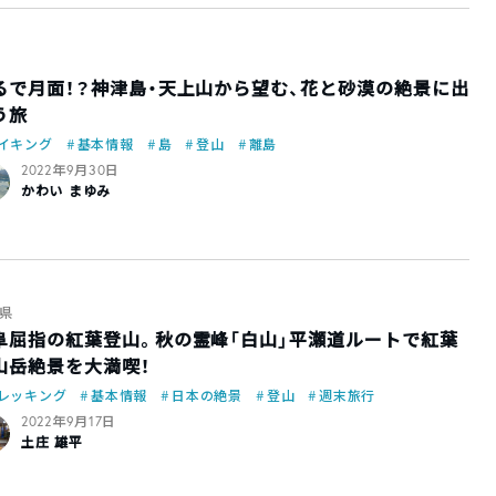
るで月面！？神津島・天上山から望む、花と砂漠の絶景に出
う旅
イキング
基本情報
島
登山
離島
2022年9月30日
かわい まゆみ
県
阜屈指の紅葉登山。秋の霊峰「白山」平瀬道ルートで紅葉
山岳絶景を大満喫！
レッキング
基本情報
日本の絶景
登山
週末旅行
2022年9月17日
土庄 雄平