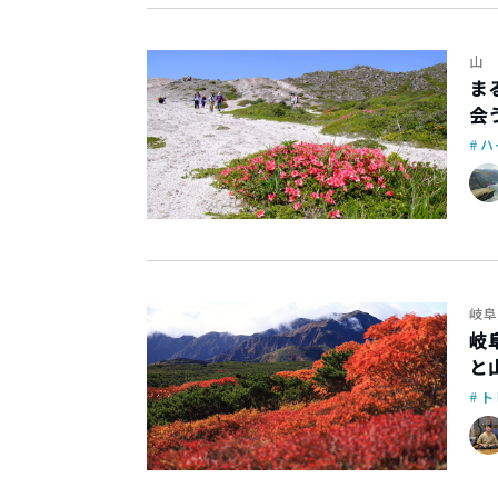
山
ま
会
ハ
岐阜
岐
と
ト