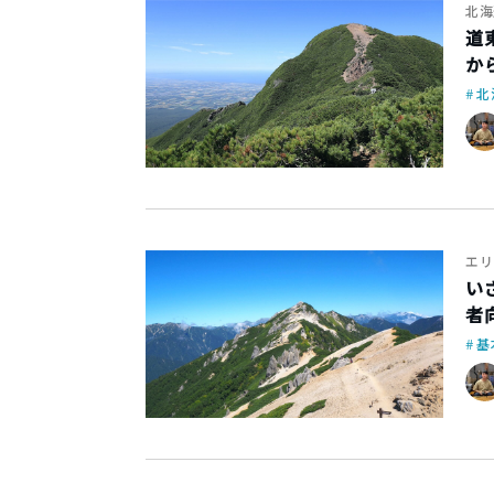
北海
道
か
北
エリ
い
者
基