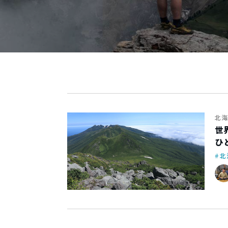
北海
世
ひ
北