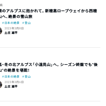
県
銀のアルプスに抱かれて。新穂高ロープウェイから西穂
山へ、絶景の雪山旅
日本の絶景
登山
2023年3月8日
土庄 雄平
馬・冬の北アルプス「小遠見山」へ。シーズン終盤でも“後
山“の絶景を堪能！
日本の絶景
登山
2023年3月6日
土庄 雄平