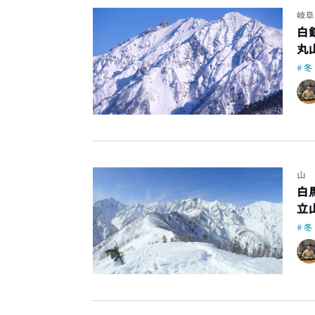
岐阜
白
丸
冬
山
白
立
冬