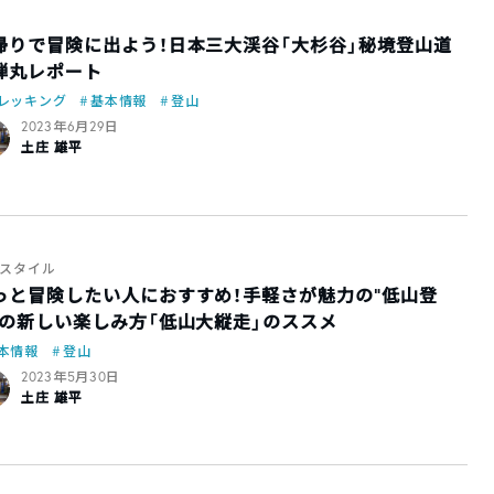
帰りで冒険に出よう！日本三大渓谷「大杉谷」秘境登山道
弾丸レポート
レッキング
基本情報
登山
2023年6月29日
土庄 雄平
スタイル
っと冒険したい人におすすめ！手軽さが魅力の”低山登
”の新しい楽しみ方「低山大縦走」のススメ
本情報
登山
2023年5月30日
土庄 雄平