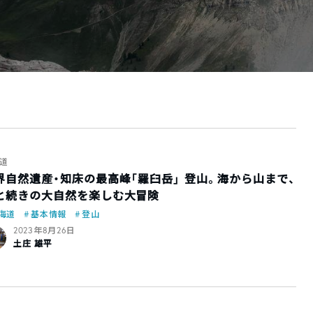
道
界自然遺産・知床の最高峰「羅臼岳」 登山。海から山まで、
と続きの大自然を楽しむ大冒険
海道
基本情報
登山
2023年8月26日
土庄 雄平