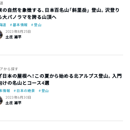
道
東の自然を象徴する、日本百名山「斜里岳」 登山。沢登り
ら大パノラマを誇る山頂へ
海道
基本情報
登山
2023年8月25日
土庄 雄平
アから探す
ざ日本の屋根へ！この夏から始める北アルプス登山。入門
向けの名山とコース4選
本情報
日本の絶景
登山
2023年6月30日
土庄 雄平