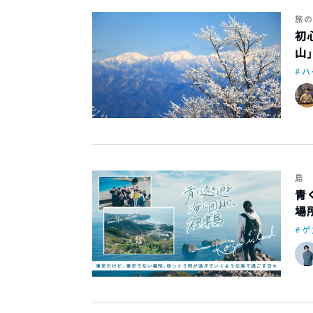
旅の
初
山
ハ
島
青
場
ゲ