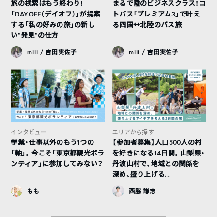
旅の検索はもう終わり！
まるで陸のビジネスクラス！コ
「DAYOFF（デイオフ）」が提案
トバス「プレミアム3」で叶え
する「私の好みの旅」の新し
る四国↔︎北陸のバス旅
い“発見”の仕方
miii / 吉田実佐子
miii / 吉田実佐子
インタビュー
エリアから探す
学業・仕事以外のもう1つの
【参加者募集】人口500人の村
「軸」。今こそ「東京都観光ボラ
を好きになる14日間。山梨県・
ンティア」に参加してみない？
丹波山村で、地域との関係を
深め、盛り上げる...
もも
西脇 謙志