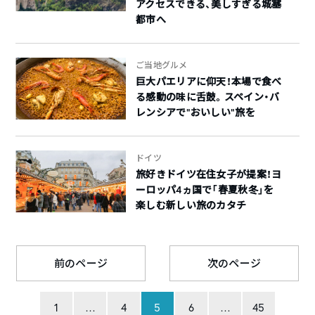
アクセスできる、美しすぎる城塞
都市へ
ご当地グルメ
巨大パエリアに仰天！本場で食べ
る感動の味に舌鼓。スペイン・バ
レンシアで”おいしい”旅を
ドイツ
旅好きドイツ在住女子が提案！ヨ
ーロッパ4ヵ国で「春夏秋冬」を
楽しむ新しい旅のカタチ
前のページ
次のページ
1
…
4
5
6
…
45