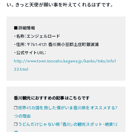
い。きっと天使が願い事を叶えてくれるはずです。
■詳細情報
・名称：エンジェルロード
・住所：〒761-4121 香川県小豆郡土庄町銀波浦
・公式サイトURL：
http://www.town.tonosho.kagawa.jp/kanko/tnks/info1
33.html
香川観光におすすめの記事はこちらです
❐
世界45カ国を旅した僕がいま香川県をオススメする7
つの理由
❐
うどんだけじゃない県「香川」の観光スポット・絶景12