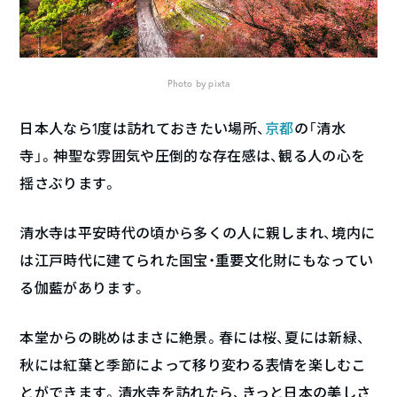
Photo by pixta
日本人なら1度は訪れておきたい場所、
京都
の「清水
寺」。神聖な雰囲気や圧倒的な存在感は、観る人の心を
揺さぶります。
清水寺は平安時代の頃から多くの人に親しまれ、境内に
は江戸時代に建てられた国宝・重要文化財にもなってい
る伽藍があります。
本堂からの眺めはまさに絶景。春には桜、夏には新緑、
秋には紅葉と季節によって移り変わる表情を楽しむこ
とができます。清水寺を訪れたら、きっと日本の美しさ