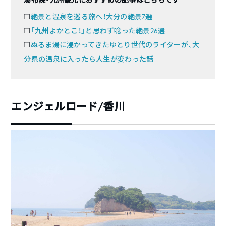
❐
絶景と温泉を巡る旅へ！大分の絶景7選
❐
「九州よかとこ！」と思わず唸った絶景26選
❐
ぬるま湯に浸かってきたゆとり世代のライターが、大
分県の温泉に入ったら人生が変わった話
エンジェルロード/香川