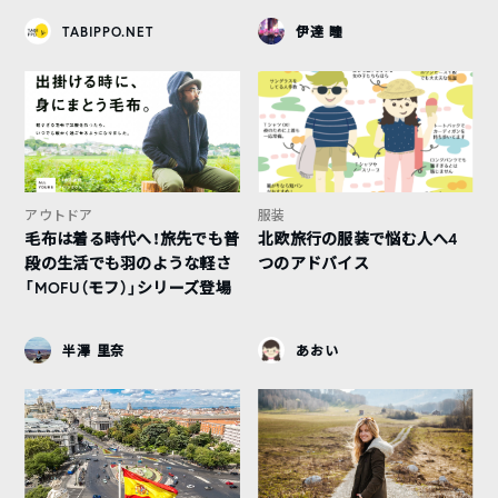
TABIPPO.NET
伊達 瞳
アウトドア
服装
毛布は着る時代へ！旅先でも普
北欧旅行の服装で悩む人へ4
段の生活でも羽のような軽さ
つのアドバイス
「MOFU（モフ）」シリーズ登場
半澤 里奈
あおい