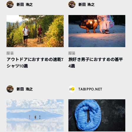
新田 浩之
新田 浩之
服装
服装
アウトドアにおすすめの速乾T
旅好き男子におすすめの甚平
シャツ10選
4選
新田 浩之
TABIPPO.NET