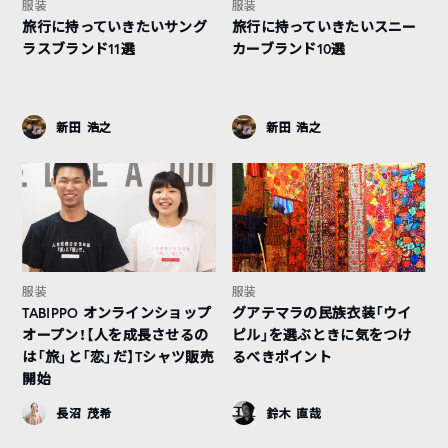
服装
服装
旅行に持っていきたいサング
旅行に持っていきたいスニー
ラスブランド11選
カーブランド10選
新田 浩之
新田 浩之
服装
服装
TABIPPO オンラインショップ
グアテマラの民族衣装「ウイ
オープン！【人を成長させるの
ピル」を選ぶときに気をつけ
は「旅」と「恋」だ】Tシャツ販売
るべきポイント
開始
長沼 茂希
鈴木 直哉