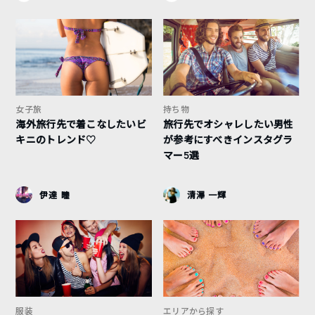
女子旅
持ち物
海外旅行先で着こなしたいビ
旅行先でオシャレしたい男性
キニのトレンド♡
が参考にすべきインスタグラ
マー5選
伊達 瞳
清澤 一輝
服装
エリアから探す