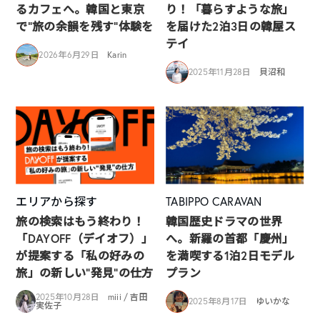
るカフェへ。韓国と東京
り！「暮らすような旅」
で“旅の余韻を残す”体験を
を届けた2泊3日の韓屋ス
テイ
2026年6月29日
Karin
2025年11月28日
貝沼和
エリアから探す
TABIPPO CARAVAN
旅の検索はもう終わり！
韓国歴史ドラマの世界
「DAYOFF（デイオフ）」
へ。新羅の首都「慶州」
が提案する「私の好みの
を満喫する1泊2日モデル
旅」の新しい“発見”の仕方
プラン
2025年10月28日
miii / 吉田
2025年8月17日
ゆいかな
実佐子