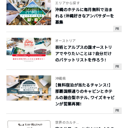
エリアから探す
沖縄のホテルに毎月無料で泊ま
れる！沖縄好きなアンバサダーを
募集
PR
オーストリア
芸術とアルプスの国オーストリ
アでやりたいことは？自分だけ
のバケットリストを作ろう！
PR
沖縄県
【無料宿泊が当たるチャンス！】
那覇国際通りのキャビンとホテ
ルの融合型ホテル、ワイズキャビ
ンが営業再開！
PR
世界のカルチ...