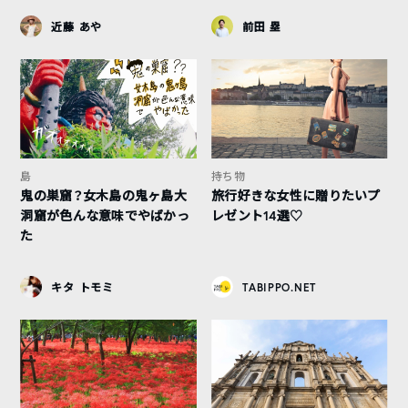
近藤 あや
前田 塁
島
持ち物
鬼の巣窟？女木島の鬼ヶ島大
旅行好きな女性に贈りたいプ
洞窟が色んな意味でやばかっ
レゼント14選♡
た
キタ トモミ
TABIPPO.NET