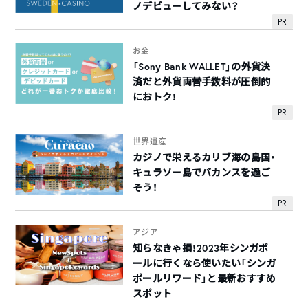
ノデビューしてみない？
PR
お金
「Sony Bank WALLET」の外貨決
済だと外貨両替手数料が圧倒的
におトク！
PR
世界遺産
カジノで栄えるカリブ海の島国・
キュラソー島でバカンスを過ご
そう！
PR
アジア
知らなきゃ損！2023年シンガポ
ールに行くなら使いたい「シンガ
ポールリワード」と最新おすすめ
スポット