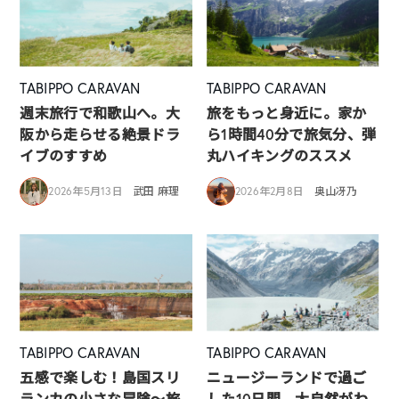
TABIPPO CARAVAN
TABIPPO CARAVAN
週末旅行で和歌山へ。大
旅をもっと身近に。家か
阪から走らせる絶景ドラ
ら1時間40分で旅気分、弾
イブのすすめ
丸ハイキングのススメ
2026年5月13日
武田 麻理
2026年2月8日
奥山冴乃
TABIPPO CARAVAN
TABIPPO CARAVAN
五感で楽しむ！島国スリ
ニュージーランドで過ご
ランカの小さな冒険～旅
した10日間。大自然がわ