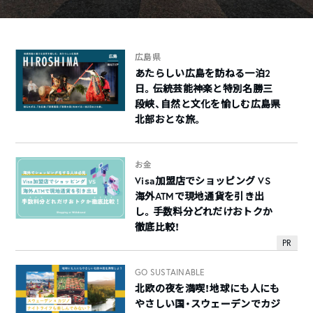
広島県
あたらしい広島を訪ねる一泊2
日。伝統芸能神楽と特別名勝三
段峡、自然と文化を愉しむ広島県
北部おとな旅。
お金
Visa加盟店でショッピング VS
海外ATMで現地通貨を引き出
し。手数料分どれだけおトクか
徹底比較！
PR
GO SUSTAINABLE
北欧の夜を満喫！地球にも人にも
やさしい国・スウェーデンでカジ