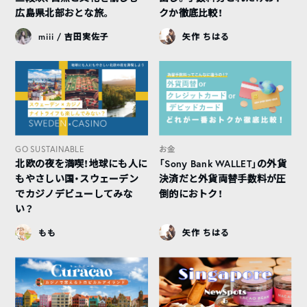
広島県北部おとな旅。
クか徹底比較！
miii / 吉田実佐子
矢作 ちはる
GO SUSTAINABLE
お金
北欧の夜を満喫！地球にも人に
「Sony Bank WALLET」の外貨
もやさしい国・スウェーデン
決済だと外貨両替手数料が圧
でカジノデビューしてみな
倒的におトク！
い？
もも
矢作 ちはる