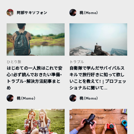
阿部サキソフォン
桃（Momo）
ひとり旅
トラブル
はじめての一人旅はこれで安
自衛隊で学んだサバイバルス
心！必ず読んでおきたい準備・
キルで旅行好きに知って欲し
トラブル・解決方法記事まと
いことを教えて！ | プロフェッ
め
ショナルに聞いて...
桃（Momo）
桃（Momo）