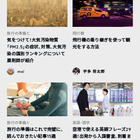
旅行の準備と...
飛行機
気をつけて！大気汚染物質
飛行機の乗り継ぎを使って観
「PM2.5」の症状、対策、大気汚
光をする方法
染の国別ランキングについて
薬剤師が紹介
mai
宇多 将太郎
旅行の準備と...
英語・語学
旅行の準備はこれで完璧に。
空港で使える英語フレーズ29
読んでおきたい記事15選
選！出発から入国審査、到着ま