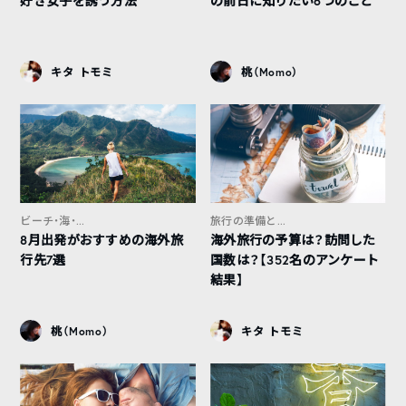
好き女子を誘う方法
の前日に知りたい6つのこと
キタ トモミ
桃（Momo）
ビーチ・海・...
旅行の準備と...
8月出発がおすすめの海外旅
海外旅行の予算は？訪問した
行先7選
国数は？【352名のアンケート
結果】
桃（Momo）
キタ トモミ