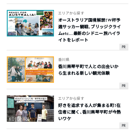
エリアから探す
オーストラリア国境解禁！W杯予
選サッカー観戦、ブリッジクライ
ムetc…最新のシドニー旅ハイラ
イトをレポート
PR
香川県
香川県琴平町で人との出会いか
ら生まれる新しい観光体験
PR
エリアから探す
好きを追求する人が集まる町！在
住者に聞く、香川県琴平町が今熱
いワケ
PR