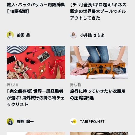
旅人・バックパッカー用語辞典
【チリ】全長1キロ超え！ギネス
【48語収録】
認定の世界最大プールでチル
アウトしてきた
前田 塁
小井詰 さちよ
持ち物
持ち物
【完全保存版】世界一周経験者
旅行に持っていきたい衣類用
が選ぶ！海外旅行の持ち物チェ
の圧縮袋5選
ックリスト
篠原 輝一
TABIPPO.NET