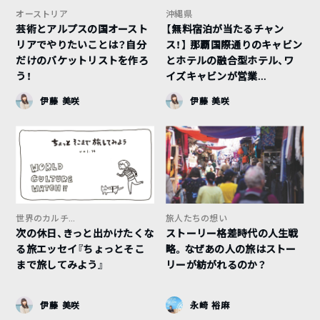
オーストリア
沖縄県
芸術とアルプスの国オースト
【無料宿泊が当たるチャン
リアでやりたいことは？自分
ス！】 那覇国際通りのキャビン
だけのバケットリストを作ろ
とホテルの融合型ホテル、ワ
う！
イズキャビンが営業...
伊藤 美咲
伊藤 美咲
世界のカルチ...
旅人たちの想い
次の休日、きっと出かけたくな
ストーリー格差時代の人生戦
る旅エッセイ『ちょっとそこ
略。なぜあの人の旅はストー
まで旅してみよう』
リーが紡がれるのか？
伊藤 美咲
永崎 裕麻