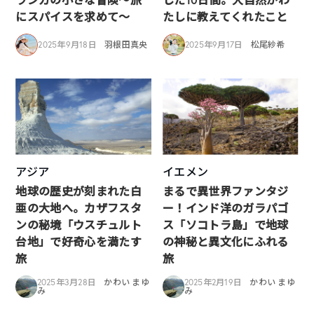
にスパイスを求めて～
たしに教えてくれたこと
2025年9月18日
羽根田真央
2025年9月17日
松尾紗希
アジア
イエメン
地球の歴史が刻まれた白
まるで異世界ファンタジ
亜の大地へ。カザフスタ
ー！インド洋のガラパゴ
ンの秘境「ウスチュルト
ス「ソコトラ島」で地球
台地」で好奇心を満たす
の神秘と異文化にふれる
旅
旅
2025年3月28日
かわい まゆ
2025年2月19日
かわい まゆ
み
み