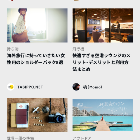
持ち物
飛行機
海外旅行に持っていきたい女
快適すぎる空港ラウンジのメ
性用のショルダーバック8選
リット・デメリットと利用方
法まとめ
TABIPPO.NET
桃（Momo）
世界一周の準備
アウトドア