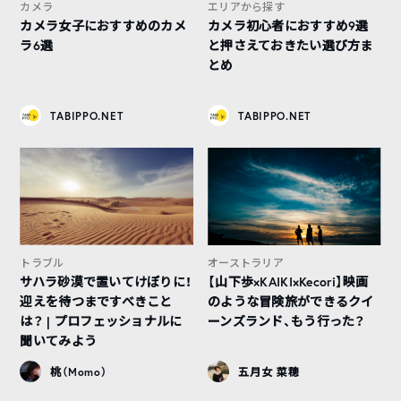
カメラ
エリアから探す
カメラ女子におすすめのカメ
カメラ初心者におすすめ9選
ラ6選
と押さえておきたい選び方ま
とめ
TABIPPO.NET
TABIPPO.NET
トラブル
オーストラリア
サハラ砂漠で置いてけぼりに！
【山下歩×KAIKI×Kecori】映画
迎えを待つまですべきこと
のような冒険旅ができるクイ
は？ | プロフェッショナルに
ーンズランド、もう行った？
聞いてみよう
桃（Momo）
五月女 菜穂