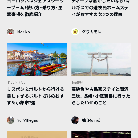
ヨーロッパはシェアスクータ
ディープな旅がしたいなら！キ
ーブーム！使い方・乗り方・注
ルギスでの遊牧民ホームステ
意事項を徹底紹介
イがおすすめな5つの理由
Noriko
グワカモレ
ポルトガル
長崎県
リスボン＆ポルトから行ける
高級魚や古民家ステイと贅沢
美しすぎるポルトガルのおす
三昧。長崎・小値賀島に行った
すめ小都市7選
らしたい10のこと
Yu Villegas
桃（Momo）