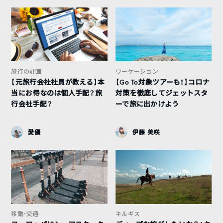
旅行の計画
ワーケーション
【元旅行会社社員が教える】本
【Go To対象ツアーも！】コロナ
当にお得なのは個人手配？旅
対策を徹底してジェットスタ
行会社手配？
ーで旅に出かけよう
愛優
伊藤 美咲
移動・交通
キルギス