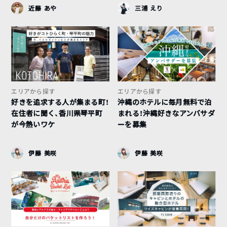
近藤 あや
三浦 えり
エリアから探す
エリアから探す
好きを追求する人が集まる町！
沖縄のホテルに毎月無料で泊
在住者に聞く、香川県琴平町
まれる！沖縄好きなアンバサダ
が今熱いワケ
ーを募集
伊藤 美咲
伊藤 美咲