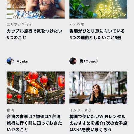
エリアから探す
ひとり旅
カップル旅行で気をつけたい
香港がひとり旅に向いている
8つのこと
5つの理由としたいこと5選
Ayaka
桃（Momo）
台湾
インターネッ...
台湾の食事は？物価は？台湾
韓国で使いたいWiFiレンタル
旅行に行く前に知っておきた
のおすすめを紹介！次の女子旅
い12のこと
はSNSを使いまくろう