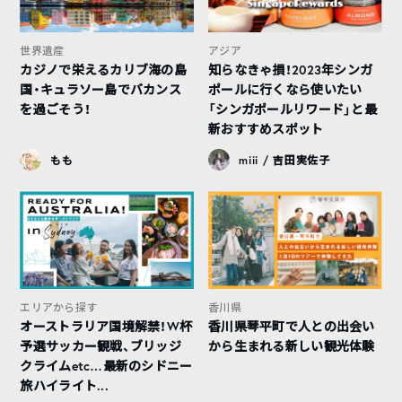
世界遺産
アジア
カジノで栄えるカリブ海の島
知らなきゃ損！2023年シンガ
国・キュラソー島でバカンス
ポールに行くなら使いたい
を過ごそう！
「シンガポールリワード」と最
新おすすめスポット
もも
miii / 吉田実佐子
エリアから探す
香川県
オーストラリア国境解禁！W杯
香川県琴平町で人との出会い
予選サッカー観戦、ブリッジ
から生まれる新しい観光体験
クライムetc…最新のシドニー
旅ハイライト...