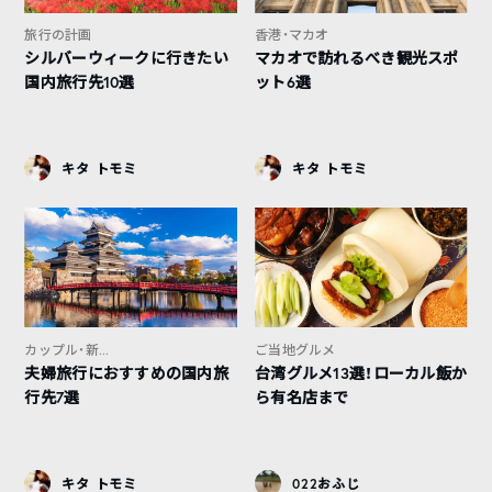
旅行の計画
香港・マカオ
シルバーウィークに行きたい
マカオで訪れるべき観光スポ
国内旅行先10選
ット6選
キタ トモミ
キタ トモミ
カップル・新...
ご当地グルメ
夫婦旅行におすすめの国内旅
台湾グルメ13選！ローカル飯か
行先7選
ら有名店まで
キタ トモミ
022おふじ